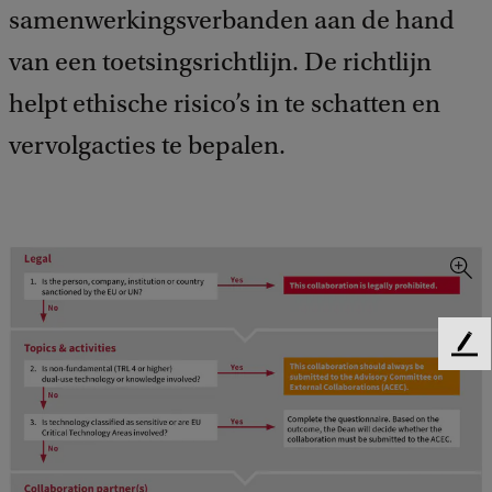
samenwerkingsverbanden aan de hand
van een toetsingsrichtlijn. De richtlijn
helpt ethische risico’s in te schatten en
vervolgacties te bepalen.
F
e
e
d
b
a