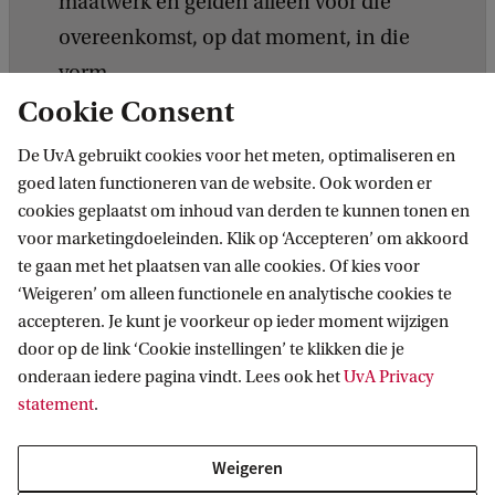
maatwerk en gelden alleen voor die
overeenkomst, op dat moment, in die
vorm.
Cookie Consent
De UvA wil geen heel land of instituut
uitsluiten van samenwerking.
De UvA gebruikt cookies voor het meten, optimaliseren en
goed laten functioneren van de website. Ook worden er
cookies geplaatst om inhoud van derden te kunnen tonen en
voor marketingdoeleinden. Klik op ‘Accepteren’ om akkoord
te gaan met het plaatsen van alle cookies. Of kies voor
Hoe gaat toetsing in z’n werk?
‘Weigeren’ om alleen functionele en analytische cookies te
accepteren. Je kunt je voorkeur op ieder moment wijzigen
De UvA vraagt medewerkers altijd in een zo vroeg
door op de link ‘Cookie instellingen’ te klikken die je
mogelijk stadium te toetsen of een samenwerking
onderaan iedere pagina vindt. Lees ook het
UvA Privacy
statement
.
past bij de kernwaarden van de universiteit.
Lopende projecten kunnen een advies van de
Weigeren
commissie krijgen als risico's toenemen vanwege