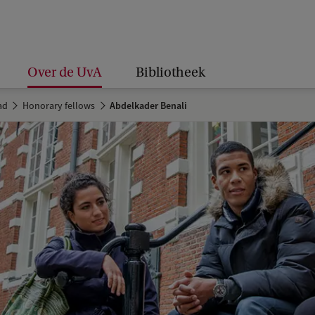
Over de UvA
Bibliotheek
ad
Honorary fellows
Abdelkader Benali