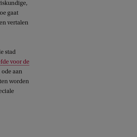
iskundige,
e
toe gaat
d
b
en vertalen
a
c
k
e stad
efde voor de
 ode aan
hten worden
eciale