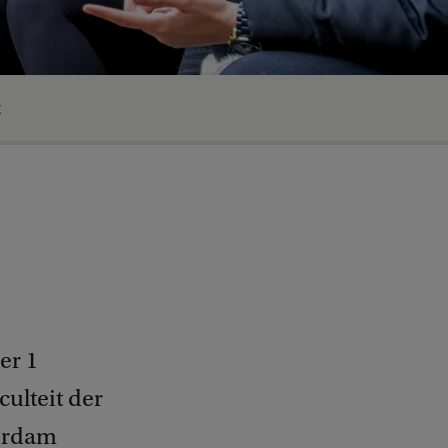
t
er 1
ulteit der
terdam