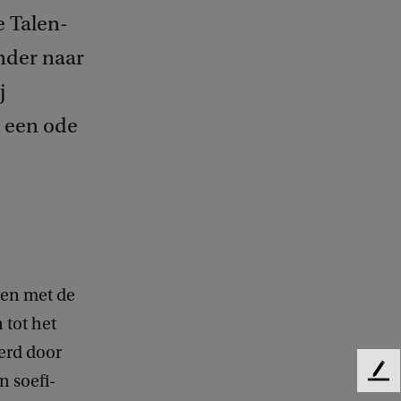
e Talen-
onder naar
j
 een ode
ren met de
tot het
eerd door
F
n soefi-
e