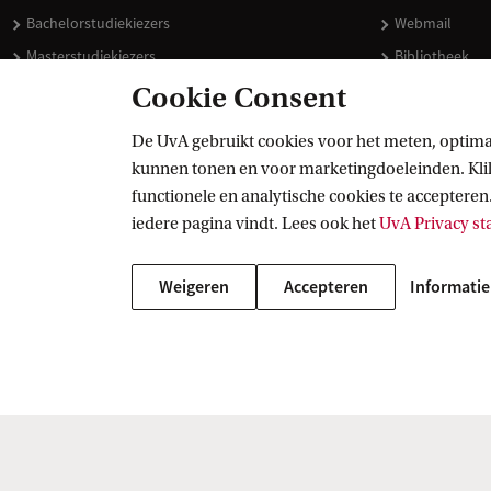
Bachelorstudiekiezers
Webmail
Masterstudiekiezers
Bibliotheek
UvA-studenten
Vacatures
Cookie Consent
Medewerkers
Huisstijl
De UvA gebruikt cookies voor het meten, optima
Journalisten
Doneren
kunnen tonen en voor marketingdoeleinden. Klik 
Alumni
Merchandise 
functionele en analytische cookies te accepteren.
Schooldecanen en vakdocenten
iedere pagina vindt. Lees ook het
UvA Privacy s
Werkgevers
Weigeren
Accepteren
Informatie
Externen
Copyright UvA 2026
Over deze site
Privacy
Cookie instellingen