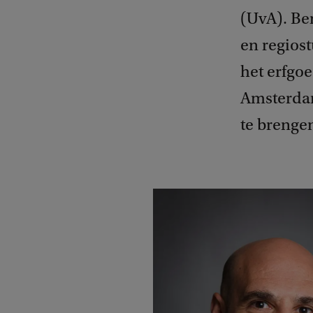
(UvA). Be
en regiost
het erfgoe
Amsterdam
te brenge