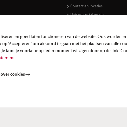
Contact en locaties
UvA op social media
liseren en goed laten functioneren van de website. Ook worden er
op ‘Accepteren’ om akkoord te gaan met het plaatsen van alle cook
kopen
 Je kunt je voorkeur op ieder moment wijzigen door op de link ‘Cook
tatement
.
 over cookies