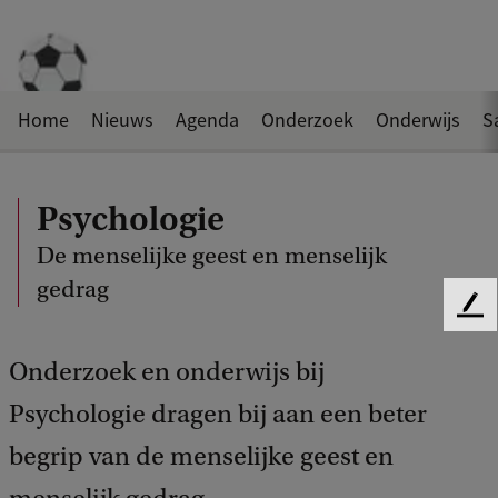
Home
Nieuws
Agenda
Onderzoek
Onderwijs
S
Psychologie
De menselijke geest en menselijk
gedrag
F
e
e
Onderzoek en onderwijs bij
d
Psychologie dragen bij aan een beter
b
a
begrip van de menselijke geest en
c
k