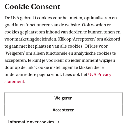
Onderwijs
Cookie Consent
De Universiteit van Amsterdam biedt diverse
De UvA gebruikt cookies voor het meten, optimaliseren en
goed laten functioneren van de website. Ook worden er
bachelor- en masteropleidingen in Psychologie
cookies geplaatst om inhoud van derden te kunnen tonen en
aan.
voor marketingdoeleinden. Klik op ‘Accepteren’ om akkoord
te gaan met het plaatsen van alle cookies. Of kies voor
Onze bachelors in Psychologie
‘Weigeren’ om alleen functionele en analytische cookies te
accepteren. Je kunt je voorkeur op ieder moment wijzigen
Onze masters in Psychologie
door op de link ‘Cookie instellingen’ te klikken die je
onderaan iedere pagina vindt. Lees ook het
UvA Privacy
Contact
statement
.
Studiekiezers en studenten
Weigeren
Neem contact op met de onderwijsbalie:
Accepteren
Informatie over cookies
Telefoon: +31 (0)20 525 6770