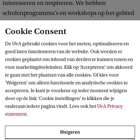
interesseren en inspireren. We hebben
scholenprogramma's en workshops op het gebied
van wiskunde, natuurkunde, scheikunde en
Cookie Consent
techniek. Ook organiseren we presentaties en
lezingen, bijvoorbeeld kinderlezingen in het
De UvA gebruikt cookies voor het meten, optimaliseren en
goed laten functioneren van de website. Ook worden er
Nemo Science Museum. Hiernaast hebben we
cookies geplaatst om inhoud van derden te kunnen tonen en
jaarlijkse activiteiten voor jong tot oud, zoals
voor marketingdoeleinden. Klik op ‘Accepteren’ om akkoord
rondleidingen en podcasts. Weten wat we voor
te gaan met het plaatsen van alle cookies. Of kies voor
scholen en docenten kunnen betekenen? Kijk dan
‘Weigeren’ om alleen functionele en analytische cookies te
accepteren. Je kunt je voorkeur op ieder moment wijzigen
eens bij
Betapartners
en
door op de link ‘Cookie instellingen’ te klikken die je
Wetenschapsknooppunt Amsterdam
.
onderaan iedere pagina vindt. Lees ook het
UvA Privacy
statement
.
Leer meer over werken in outreach
Weigeren
voor FNWI studenten