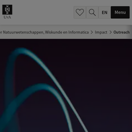
.
.
Menu
der Natuurwetenschappen, Wiskunde en Informatica
Impact
Outreach