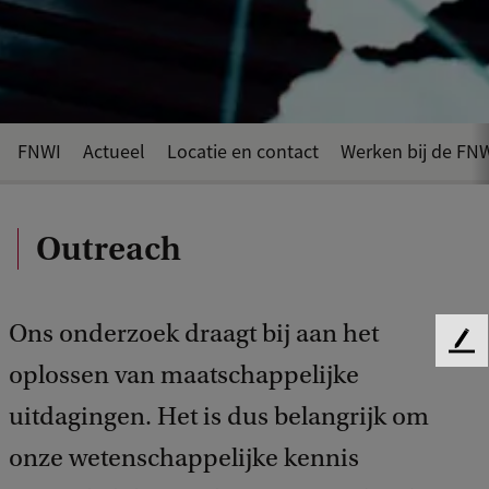
FNWI
Actueel
Locatie en contact
Werken bij de FN
Outreach
Ons onderzoek draagt bij aan het
F
oplossen van maatschappelijke
e
e
uitdagingen. Het is dus belangrijk om
d
b
onze wetenschappelijke kennis
a