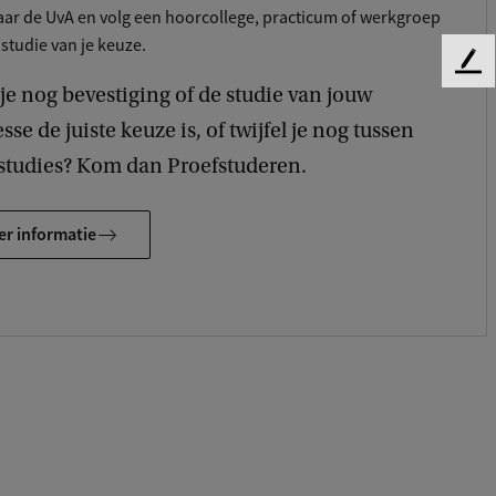
ar de UvA en volg een hoorcollege, practicum of werkgroep
 studie van je keuze.
F
je nog bevestiging of de studie van jouw
e
e
sse de juiste keuze is, of twijfel je nog tussen
d
studies? Kom dan Proefstuderen.
b
a
c
r informatie
k