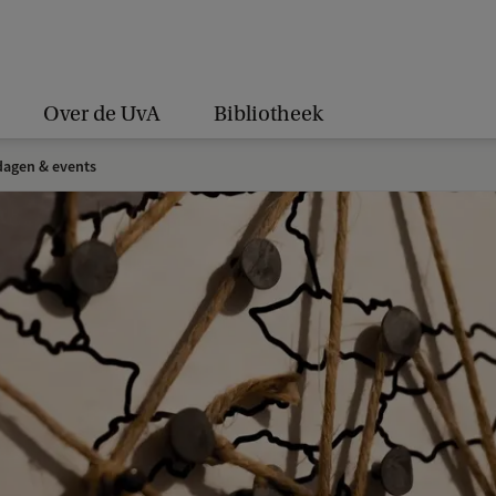
Over de UvA
Bibliotheek
agen & events