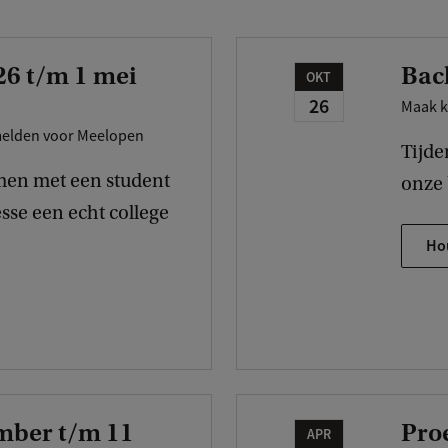
26 t/m 1 mei
Bac
OKT
26
Maak k
nmelden voor Meelopen
Tijde
amen met een student
onze 
sse een echt college
Ho
mber t/m 11
Proe
APR