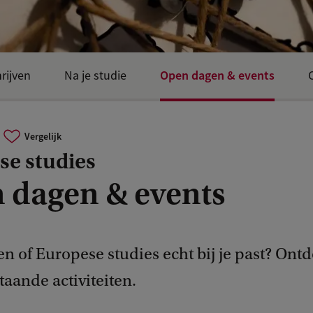
Open dagen & events
rijven
Na je studie
Vergelijk
se studies
 dagen & events
en of Europese studies echt bij je past? Ontd
aande activiteiten.