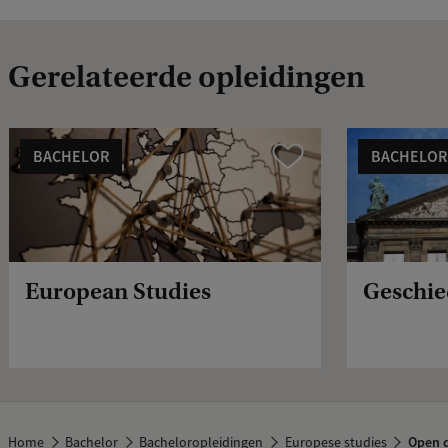
Gerelateerde opleidingen
BACHELOR
BACHELOR
Vergelijk
European Studies
Geschie
Home
Bachelor
Bacheloropleidingen
Europese studies
Open d