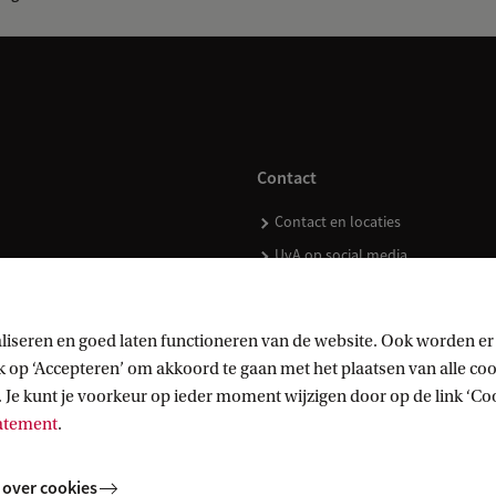
Contact
Contact en locaties
UvA op social media
liseren en goed laten functioneren van de website. Ook worden er
op ‘Accepteren’ om akkoord te gaan met het plaatsen van alle cook
kopen
 Je kunt je voorkeur op ieder moment wijzigen door op de link ‘Cook
tatement
.
 over cookies