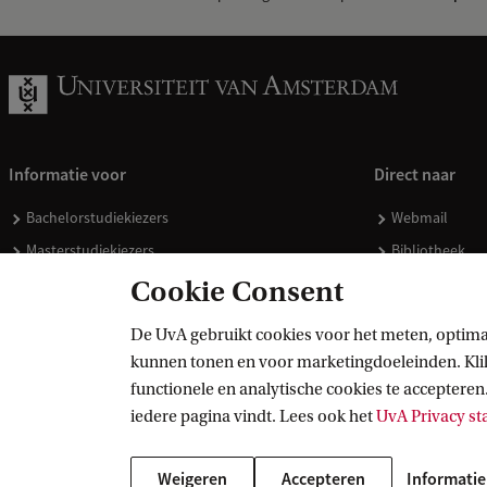
Informatie voor
Direct naar
Bachelorstudiekiezers
Webmail
Masterstudiekiezers
Bibliotheek
UvA-studenten
Vacatures
Cookie Consent
Medewerkers
Huisstijl
De UvA gebruikt cookies voor het meten, optima
Journalisten
Doneren
kunnen tonen en voor marketingdoeleinden. Klik 
Alumni
Merchandise 
functionele en analytische cookies te accepteren.
Schooldecanen en vakdocenten
iedere pagina vindt. Lees ook het
UvA Privacy s
Werkgevers
Weigeren
Accepteren
Informatie
Externen