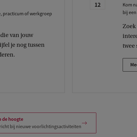
12
Kom na
bij een
e, practicum of werkgroep
Zoek 
udie van jouw
intere
ijfel je nog tussen
twee 
deren.
Mee
 de hoogte
icht bij nieuwe voorlichtingsactiviteiten