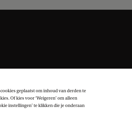
 cookies geplaatst om inhoud van derden te
ies. Of kies voor ‘Weigeren’ om alleen
ie instellingen’ te klikken die je onderaan