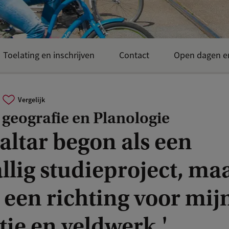
Toelating en inschrijven
Contact
Open dagen e
Vergelijk
 geografie en Planologie
altar begon als een
llig studieproject, ma
 een richting voor mij
tie en veldwerk.'