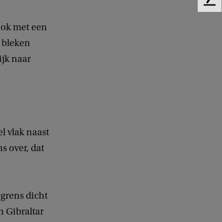
F
e
 ook met een
e
d
e bleken
b
ijk naar
a
c
k
l vlak naast
s over, dat
grens dicht
n Gibraltar