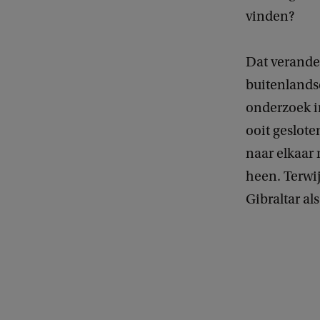
vinden?
Dat verander
buitenlandse
onderzoek i
ooit geslote
naar elkaar 
heen. Terwij
Gibraltar al