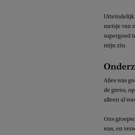
Uiteindelijk
meisje van m
supergoed te
mijn zin.
Onderz
Alles was go
de grens, op
alleen al wa
Ons groepso
was, en vers