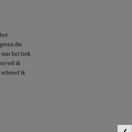
 het
grens die
n van het hek
er wil ik
schreef ik