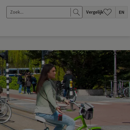
Z
Vergelijk
o
e
k
.
.
.