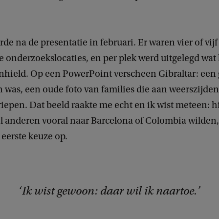
de na de presentatie in februari. Er waren vier of vijf
 onderzoekslocaties, en per plek werd uitgelegd wat
nhield. Op een PowerPoint verscheen Gibraltar: een 
n was, een oude foto van families die aan weerszijde
riepen. Dat beeld raakte me echt en ik wist meteen: hi
l anderen vooral naar Barcelona of Colombia wilden, 
s eerste keuze op.
Ik wist gewoon: daar wil ik naartoe.