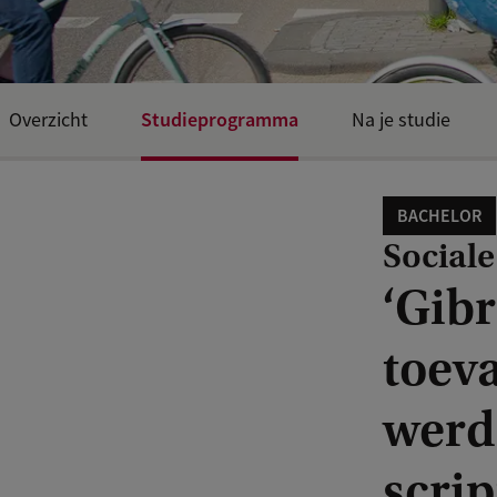
Studieprogramma
Overzicht
Na je studie
BACHELOR
Sociale
‘Gibr
toeva
werd
scrip