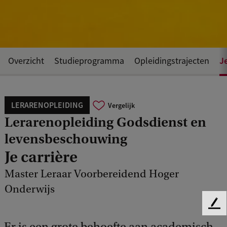
J
Overzicht
Studieprogramma
Opleidingstrajecten
LERARENOPLEIDING
Vergelijk
Lerarenopleiding Godsdienst en
levensbeschouwing
Je carrière
Master Leraar Voorbereidend Hoger
Onderwijs
F
e
Er is een grote behoefte aan academisch