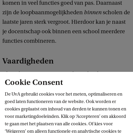
komen in veel functies goed van pas. Daarnaast
zijn de loopbaanmogelijkheden
binnen
scholen de
laatste jaren sterk vergroot. Hierdoor kan je naast
je docentschap ook binnen een school meerdere
functies combineren.
Vaardigheden
Als je de master Leraar Voorbereidend Hoger
Cookie Consent
Onderwijs hebt afgerond, beschik je over een
brede set aan vaardigheden die te maken hebben
De UvA gebruikt cookies voor het meten, optimaliseren en
goed laten functioneren van de website. Ook worden er
met lesgeven, zoals:
cookies geplaatst om inhoud van derden te kunnen tonen en
voor marketingdoeleinden. Klik op ‘Accepteren’ om akkoord
mensen motiveren;
te gaan met het plaatsen van alle cookies. Of kies voor
‘Weigeren’ om alleen functionele en analytische cookies te
informatie op een heldere en toegankelijke