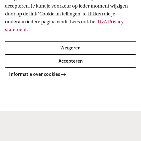
accepteren. Je kunt je voorkeur op ieder moment wijzigen
manier presenteren;
door op de link ‘Cookie instellingen’ te klikken die je
omgaan met conflictsituaties;
onderaan iedere pagina vindt. Lees ook het
UvA Privacy
statement
.
het ontwerpen van lesmateriaal;
onderzoek doen.
Weigeren
Accepteren
Carrièrebegeleiding en -
Informatie over cookies
evenementen
Jaarlijks organiseert de opleiding een
Arbeidsoriëntatiemiddag, waarvoor verschillende
mensen uit het werkveld worden uitgenodigd om
met studenten in gesprek te gaan over werk en
carrièrekansen. Denk bijvoorbeeld aan een
medewerker van het CITO, een ontwikkelaar van