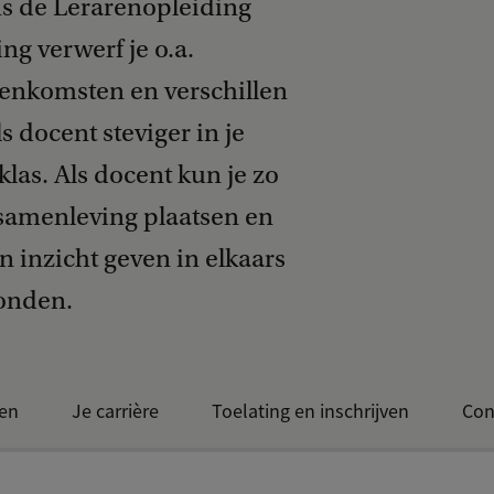
ns de Lerarenopleiding
g verwerf je o.a.
eenkomsten en verschillen
ls docent steviger in je
las. Als docent kun je zo
samenleving plaatsen en
n inzicht geven in elkaars
ronden.
ten
Je carrière
Toelating en inschrijven
Con