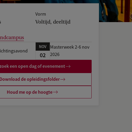
Vorm
s
Voltijd, deeltijd
landcampus
NOV
Masterweek 2-6 nov
ichtingsavond
02
2026
zoek een open dag of evenement
Download de opleidingsfolder
Houd me op de hoogte