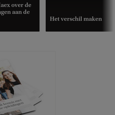
aex over de
ngen aan de
Het verschil maken