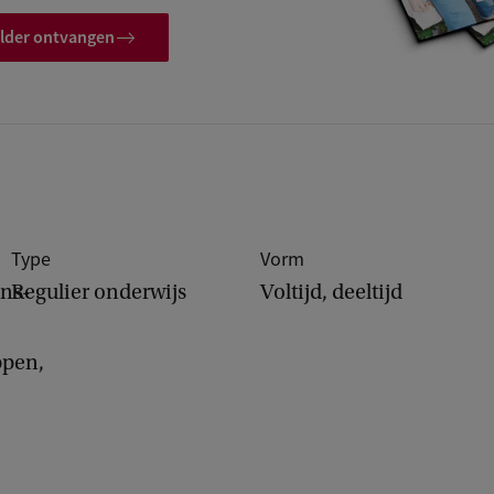
folder ontvangen
Type
Vorm
ns-
Regulier onderwijs
Voltijd, deeltijd
ppen,