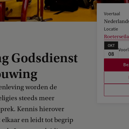
Voertaal
Nederland
Locatie
Roetersei
OKT
Voorl
08
ng Godsdienst
Be
ouwing
enleving worden de
eligies steeds meer
prek. Kennis hierover
lkaar en leidt tot begrip