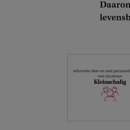
Daarom
levens
informele sfeer en veel persoonli
met docenten
Kleinschalig