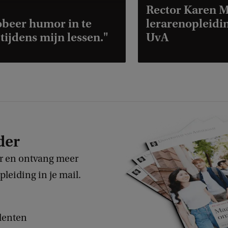
Rector Karen M
obeer humor in te
lerarenopleidi
 tijdens mijn lessen."
UvA
der
er en ontvang meer
pleiding in je mail.
denten