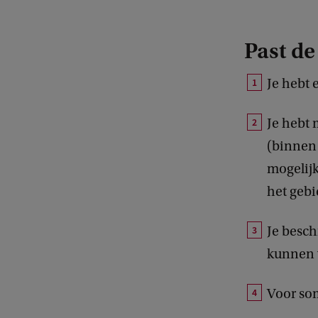
Past de
Je hebt 
Je hebt 
(binnen 
mogelijk
het gebi
Je besch
kunnen v
Voor so