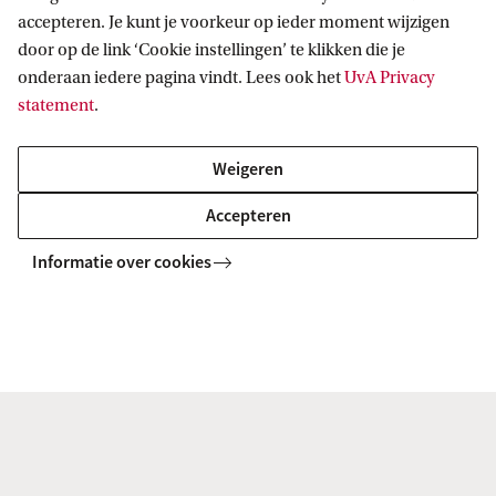
Verken je campus
accepteren. Je kunt je voorkeur op ieder moment wijzigen
door op de link ‘Cookie instellingen’ te klikken die je
Waar ga je straks studeren? Bekijk je campus online
onderaan iedere pagina vindt. Lees ook het
UvA Privacy
op de interactieve kaart. Of kom langs op locatie en
statement
.
doe de campustour via onze campustour-app.
Weigeren
Campuskaart
Accepteren
Campustour
Informatie over cookies
Gerelateerde opleidingen
Alle UvA-masters