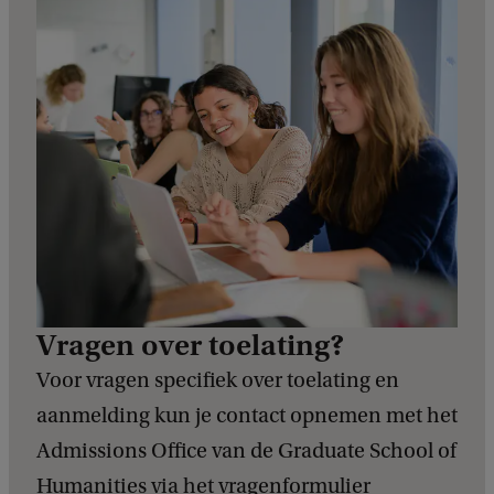
e
d
b
a
c
k
Vragen over toelating?
Voor vragen specifiek over toelating en
aanmelding kun je contact opnemen met het
Admissions Office van de Graduate School of
Humanities via het vragenformulier