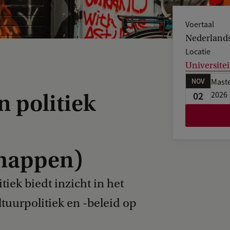
Voertaal
Nederland
Locatie
Universitei
NOV
Maste
02
n politiek
2026
happen)
tiek biedt inzicht in het
tuurpolitiek en -beleid op