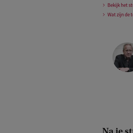
Bekijk het 
Wat zijn de 
C
o
p
y
r
i
g
h
t
Na je s
: