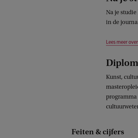
U
Na je studie
v
in de journa
A
Lees meer over
Diplo
Kunst, cultu
masterople
programma o
cultuurweten
Feiten & cijfers