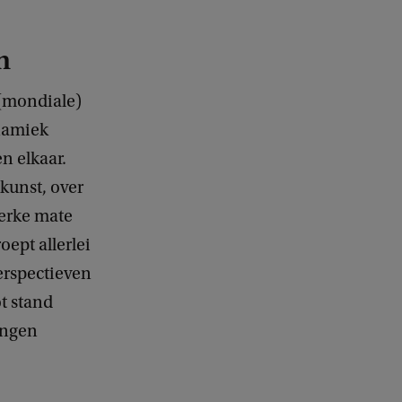
n
 (mondiale)
namiek
n elkaar.
kunst, over
terke mate
oept allerlei
perspectieven
ot stand
ingen