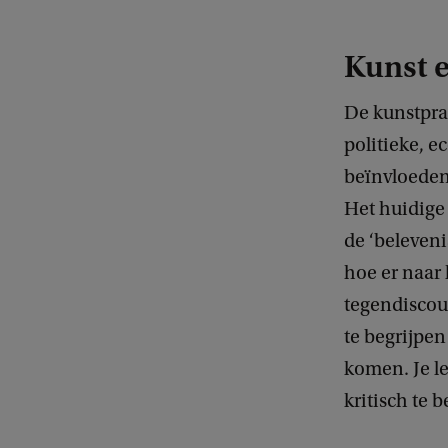
Kunst e
De kunstpra
politieke, 
beïnvloeden 
Het huidige
de ‘beleveni
hoe er naar 
tegendiscour
te begrijpen
komen. Je l
kritisch te 