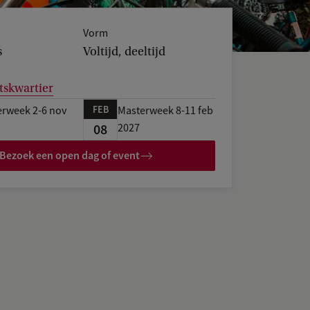
Vorm
s
Voltijd, deeltijd
tskwartier
FEB
rweek 2-6 nov
Masterweek 8-11 feb
08
2027
Bezoek een open dag of event