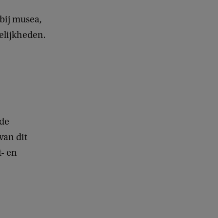
 bij musea,
gelijkheden.
rde
van dit
- en