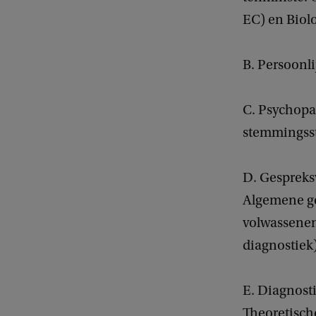
EC) en Biolo
B. Persoonli
C. Psychopat
stemmingsst
D. Gespreks
Algemene ge
volwassenen
diagnostiek)
E. Diagnost
Theoretisch