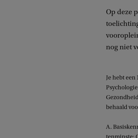
Op deze pa
toelichti
vooroplein
nog niet v
Je hebt een
Psychologie
Gezondheids
behaald voor
A. Basisken
tenminste: 