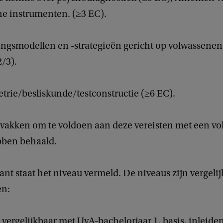
he instrumenten. (≥3 EC).
ingsmodellen en -strategieën gericht op volwassenen
2/3).
trie/besliskunde/testconstructie (≥6 EC).
le vakken om te voldoen aan deze vereisten met een v
ebben behaald.
ant staat het niveau vermeld. De niveaus zijn vergeli
en:
 vergelijkbaar met UvA-bachelorjaar 1, basis, inleide