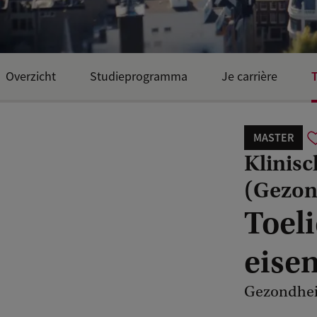
T
Overzicht
Studieprogramma
Je carrière
MASTER
Klinisc
(Gezon
Toeli
eise
Gezondheid