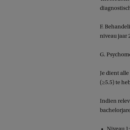
diagnostisc
F. Behandel
niveau jaar 
G. Psychome
Je dient al
(≥5.5) te h
Indien relev
bachelorjar
Niveau 1: