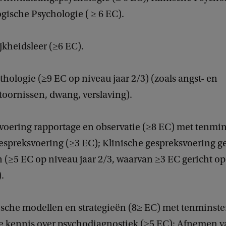
gische Psychologie ( ≥ 6 EC).
jkheidsleer (≥6 EC).
hologie (≥9 EC op niveau jaar 2/3) (zoals angst- en
oornissen, dwang, verslaving).
voering rapportage en observatie (≥8 EC) met tenmin
spreksvoering (≥3 EC); Klinische gespreksvoering ge
 (≥5 EC op niveau jaar 2/3, waarvan ≥3 EC gericht op
.
ische modellen en strategieën (8≥ EC) met tenminste
e kennis over psychodiagnostiek (≥5 EC); Afnemen v