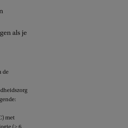
en
gen als je
n de
ndheidszorg
lgende:
C) met
ogie (≥ 6