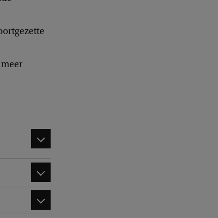
oortgezette
, meer