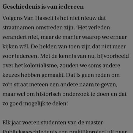
h
Geschiedenis is van iedereen
t
Volgens Van Hasselt is het niet nieuw dat
:
straatnamen omstreden zijn. ‘Het verleden
M
verandert niet, maar de manier waarop we ernaar
o
kijken wél. De helden van toen zijn dat niet meer
n
voor iedereen. Met de kennis van nu, bijvoorbeeld
i
over het kolonialisme, zouden we soms andere
q
keuzes hebben gemaakt. Dat is geen reden om
u
zo’n straat meteen een andere naam te geven,
e
maar wel om historisch onderzoek te doen en dat
V
zo goed mogelijk te delen.’
e
r
Elk jaar voeren studenten van de master
m
Publieksgeschiedenis een praktijkproject uit naar