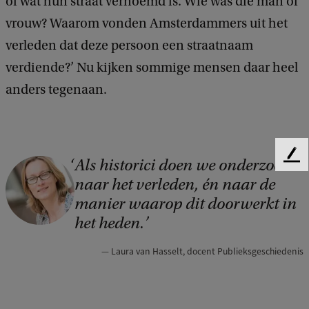
of wat hun straat vernoemd is. Wie was die man of
vrouw? Waarom vonden Amsterdammers uit het
verleden dat deze persoon een straatnaam
verdiende?’ Nu kijken sommige mensen daar heel
anders tegenaan.
F
Als historici doen we onderzoek
C
e
naar het verleden, én naar de
o
e
manier waarop dit doorwerkt in
d
p
het heden.
b
y
a
Laura van Hasselt, docent Publieksgeschiedenis
c
r
k
i
g