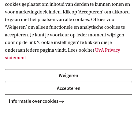
cookies geplaatst om inhoud van derden te kunnen tonen en
voor marketingdoeleinden. Klik op ‘Accepteren’ om akkoord
te gaan met het plaatsen van alle cookies. Of kies voor
‘Weigeren’ om alleen functionele en analytische cookies te
Informatie voor
accepteren. Je kunt je voorkeur op ieder moment wijzigen
door op de link ‘Cookie instellingen’ te klikken die je
Bachelorstudiekiezers
Direct naar
onderaan iedere pagina vindt. Lees ook het
UvA Privacy
Masterstudiekiezers
statement
.
UvA-studenten
Webmail
Contact
Medewerkers
Bibliotheek
Weigeren
Journalisten
Vacatures
Contact en locaties
Accepteren
Alumni
Huisstijl
UvA op social media
Schooldecanen en vakdocenten
Informatie over cookies
Doneren
Werkgevers
Merchandise kopen
Volg UvA op sociale media
Externen