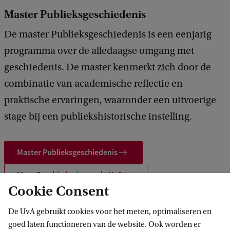
Master Publieksgeschiedenis
De master Publieksgeschiedenis is een eenjarig
programma over de alledaagse omgang met
geschiedenis. De master kenmerkt zich door de
combinatie van academische reflectie en
praktische ervaringen, waaronder een uitvoerige
stage bij een publiekshistorische instelling.
Master Publieksgeschiedenis
Meer Geschiedenis aan de UvA
Cookie Consent
De UvA gebruikt cookies voor het meten, optimaliseren en
goed laten functioneren van de website. Ook worden er