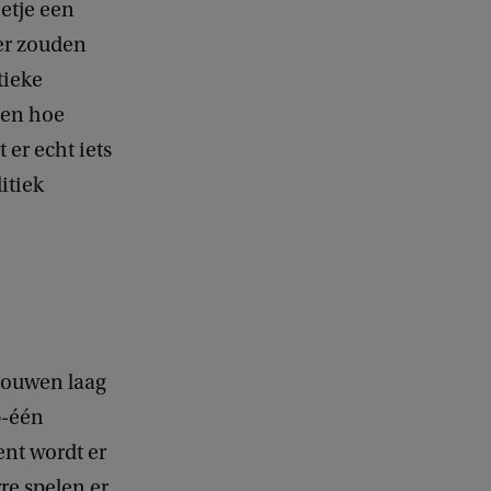
eetje een
eer zouden
tieke
 en hoe
er echt iets
itiek
rouwen laag
p-één
ent wordt er
re spelen er