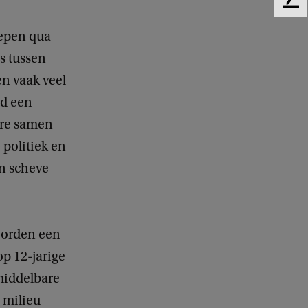
F
e
oepen qua
e
d
is tussen
b
n vaak veel
a
c
ld een
k
ere samen
politiek en
en scheve
oorden een
op 12-jarige
 middelbare
l milieu