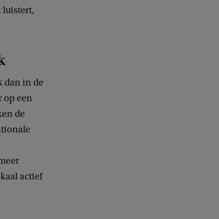
luistert,
k
 dan in de
r op een
kken de
tionale
 meer
kaal actief