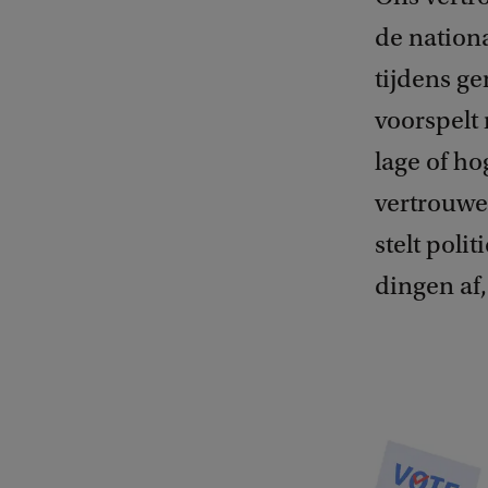
de nationa
tijdens g
voorspelt 
lage of ho
vertrouwen
stelt poli
dingen af, 