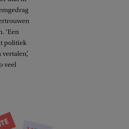
stemgedrag
vertrouwen
n. ‘Een
 politiek
vertalen’,
o veel