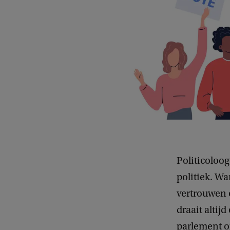
Politicoloo
politiek. Wa
vertrouwen 
draait altij
parlement o