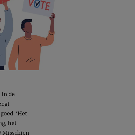
 in de
zegt
 goed. ‘Het
ng, het
p? Misschien