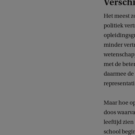
Verschi
Het meest z
politiek ver
opleidingsg
minder vert
wetenschapp
met de bete
daarmee de t
representati
Maar hoe op
doos waarvan
leeftijd zie
school begin