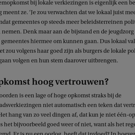
emopkomst bij lokale verkiezingen is eigenlijk een b
g meent ze. ‘Je zou verwachten dat we lokaal juist m
at gemeentes op steeds meer beleidsterreinen poli
n nemen. Denk maar aan de bijstand en de jeugdzorg
d gemeentes hiermee om kunnen gaan. Dus lokaal valt 
Het zou volgens haar goed zijn als burgers de lokale pol
 gaan volgen en hun stem daarover uitbrengen.
pkomst hoog vertrouwen?
orden is een lage of hoge opkomst straks bij de
dsverkiezingen niet automatisch een teken dat vert
‘Het hang van zo veel dingen af, dat kun je niet één-o
s het bijvoorbeeld goed weer of niet, want als het reg
md. Er is nu een oorlog, heeft dat invloed? In hoever