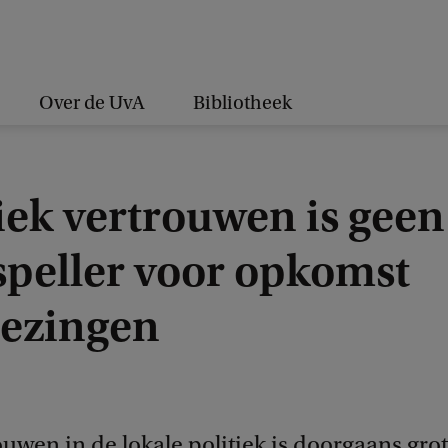
Over de UvA
Bibliotheek
iek vertrouwen is geen
speller voor opkomst
iezingen
uwen in de lokale politiek is doorgaans grot