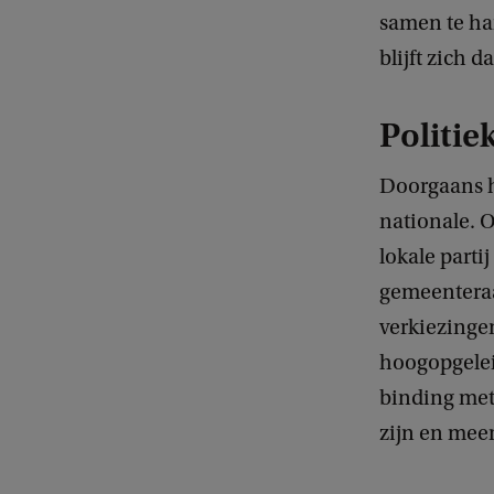
samen te han
blijft zich d
Politie
Doorgaans h
nationale. 
lokale parti
gemeenteraa
verkiezingen
hoogopgelei
binding met 
zijn en meer