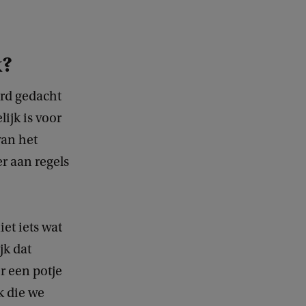
k?
erd gedacht
ijk is voor
van het
r aan regels
iet iets wat
jk dat
er een potje
k die we