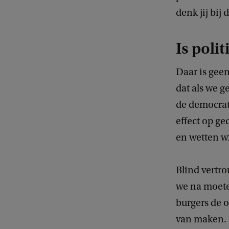
denk jij bij 
Is poli
Daar is gee
dat als we g
de democrati
effect op ge
en wetten w
Blind vertrou
we na moete
burgers de o
van maken. 