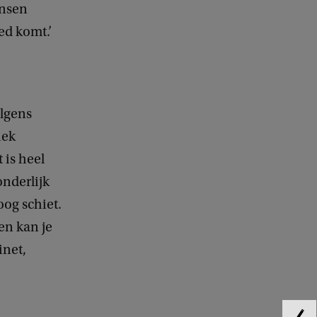
ensen
ed komt.’
olgens
iek
 is heel
onderlijk
oog schiet.
en kan je
inet,