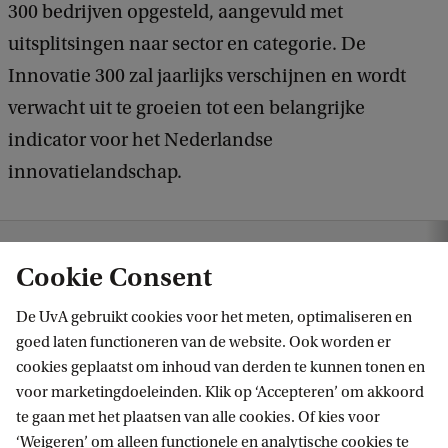
300 bedrijven opgesteld, aangevuld met
uitsplitsingen naar sector en categorie. De
Innovatie 300 zal jaarlijks verschijnen en wordt
verwacht uit te groeien tot een belangrijke
indicator voor het Nederlandse
innovatielandschap.
 en agenda
ACBI medeontwikkelaar van nieuwe Innovatie 300-ranking
Cookie Consent
De UvA gebruikt cookies voor het meten, optimaliseren en
goed laten functioneren van de website. Ook worden er
cookies geplaatst om inhoud van derden te kunnen tonen en
voor marketingdoeleinden. Klik op ‘Accepteren’ om akkoord
te gaan met het plaatsen van alle cookies. Of kies voor
‘Weigeren’ om alleen functionele en analytische cookies te