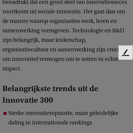
benadrukt dat een groot deel van innovatiesucces
voortkomt uit sociale innovatie. Het gaat dan om
de manier waarop organisaties werk, leren en
samenwerking vormgeven. Technologie en R&D
zijn belangrijk, maar leiderschap,
organisatiecultuur en samenwerking zijn cruciaal
F
om innovatief vermogen om te zetten in echte
e
impact.
e
d
b
Belangrijkste trends uit de
a
c
Innovatie 300
k
Sterke innovatie­reputatie, maar geleidelijke
daling in internationale rankings