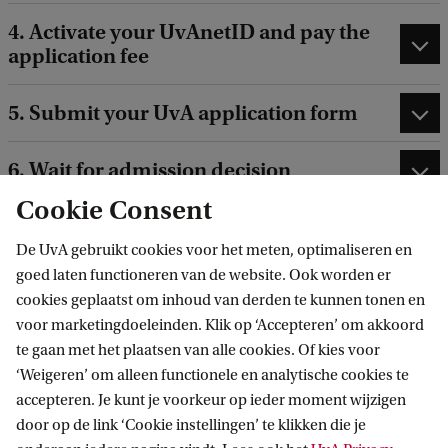
4. Activate your UvAnetID and pay the
application fee
5. Submit your UvA application form
6. Wait for admission decision
Cookie Consent
7. Accept/decline offer
De UvA gebruikt cookies voor het meten, optimaliseren en
goed laten functioneren van de website. Ook worden er
cookies geplaatst om inhoud van derden te kunnen tonen en
voor marketingdoeleinden. Klik op ‘Accepteren’ om akkoord
te gaan met het plaatsen van alle cookies. Of kies voor
After (conditional) admission
‘Weigeren’ om alleen functionele en analytische cookies te
accepteren. Je kunt je voorkeur op ieder moment wijzigen
door op de link ‘Cookie instellingen’ te klikken die je