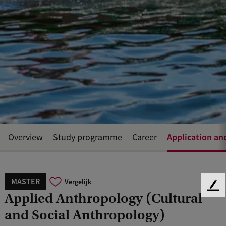
Application an
Overview
Study programme
Career
MASTER
Vergelijk
F
Applied Anthropology (Cultural
e
and Social Anthropology)
e
d