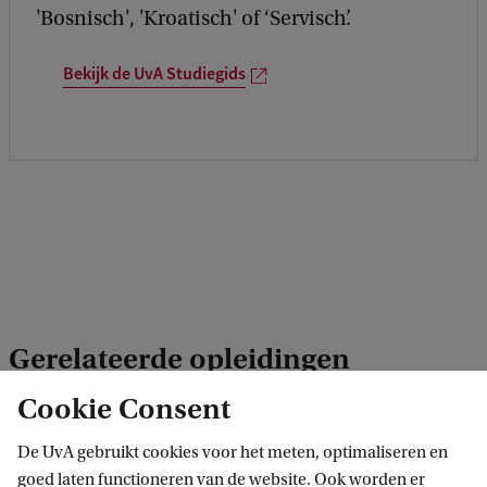
'Bosnisch', 'Kroatisch' of ‘Servisch’.
Bekijk de UvA Studiegids
Gerelateerde opleidingen
Cookie Consent
De UvA gebruikt cookies voor het meten, optimaliseren en
MINOR
BACH
goed laten functioneren van de website. Ook worden er