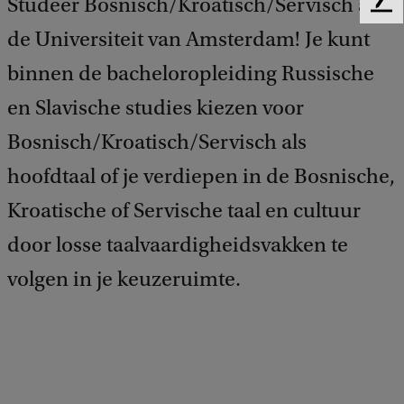
Studeer Bosnisch/Kroatisch/Servisch aan
F
e
de Universiteit van Amsterdam! Je kunt
e
binnen de bacheloropleiding Russische
d
b
en Slavische studies kiezen voor
a
c
Bosnisch/Kroatisch/Servisch als
k
hoofdtaal of je verdiepen in de Bosnische,
Kroatische of Servische taal en cultuur
door losse taalvaardigheidsvakken te
volgen in je keuzeruimte.