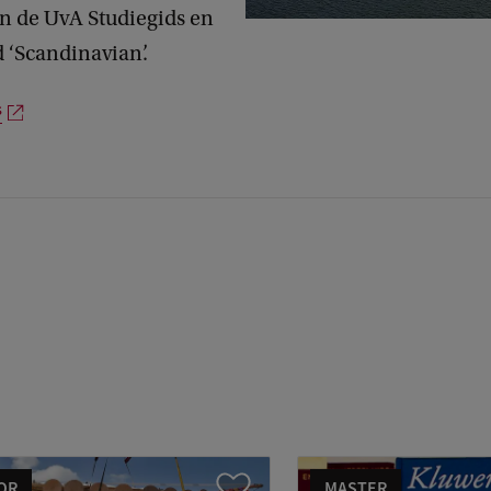
n de UvA Studiegids en
 ‘Scandinavian’.
s
OR
MASTER
Vergelijk