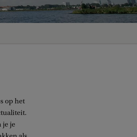
s op het
ualiteit.
je je
akken als