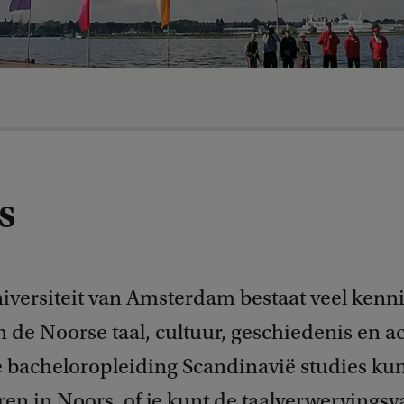
s
iversiteit van Amsterdam bestaat veel kenni
 de Noorse taal, cultuur, geschiedenis en act
 bacheloropleiding Scandinavië studies kun 
ren in Noors, of je kunt de taalverwervingsv