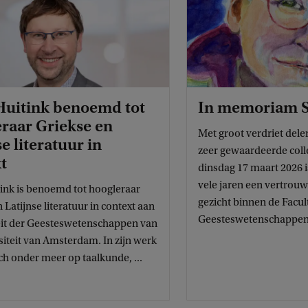
Huitink benoemd tot
In memoriam S
raar Griekse en
Met groot verdriet dele
se literatuur in
zeer gewaardeerde coll
t
dinsdag 17 maart 2026 i
vele jaren een vertrou
ink is benoemd tot hoogleraar
gezicht binnen de Facult
 Latijnse literatuur in context aan
Geesteswetenschappen. 
eit der Geesteswetenschappen van
siteit van Amsterdam. In zijn werk
zich onder meer op taalkunde, ...