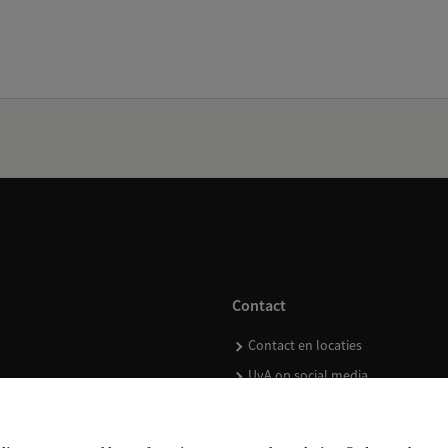
Contact
Contact en locaties
UvA op social media