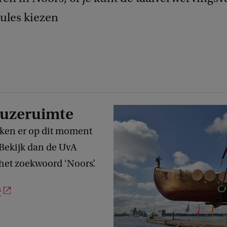
ules kiezen
euzeruimte
kken er op dit moment
ekijk dan de UvA
het zoekwoord ‘Noors’.
s