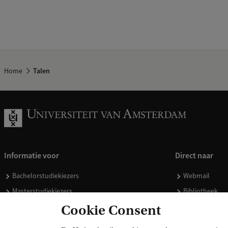
Home
Talen
Informatie voor
Direct naar
Bachelorstudiekiezers
Webmail
Masterstudiekiezers
Bibliotheek
UvA-studenten
Vacatures
Cookie Consent
Medewerkers
Huisstijl