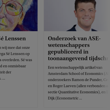
é Lenssen
Onderzoek van ASE-
wetenschappers
n wij mee dat onze
gepubliceerd in
ega Sé Lenssen op
toonaangevend tijdschri
s overleden. Sé was
wd en onmisbaar
Een wetenschappelijk artikel van
eit der
Amsterdam School of Economics (AS
...
onderzoekers Ramon de Punder, Cee
en Roger Laeven (allen verbonden a
sectie Quantitative Economics), en D
Dijk (Econometric ...