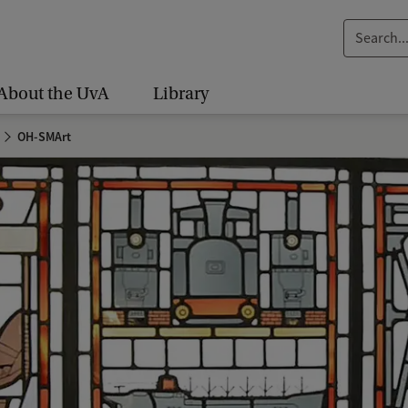
S
e
a
About the UvA
Library
r
c
OH-SMArt
h
.
.
.