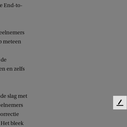
e End-to-
deelnemers
op meteen
 de
en en zelfs
 de slag met
Deelnemers
F
e
correctie
e
 Het bleek
d