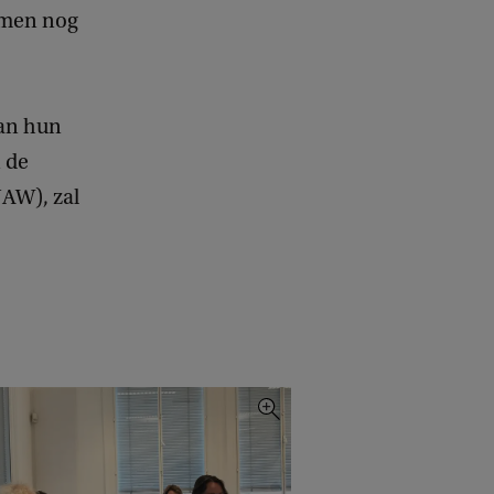
b
namen nog
a
c
k
aan hun
n de
AW), zal