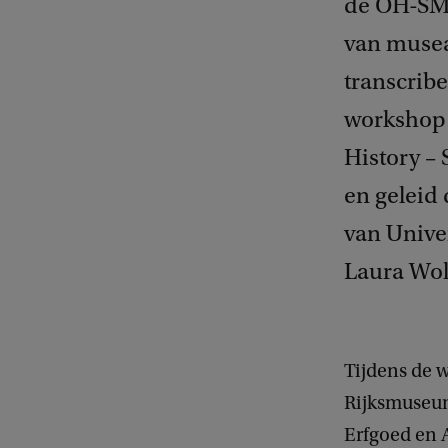
de OH-SMA
van musea
transcribe
workshop 
History –
en geleid
van Unive
Laura Wol
Tijdens de 
Rijksmuseum
Erfgoed en 