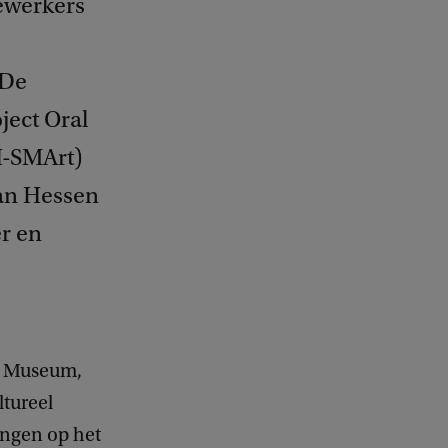
ewerkers
 De
ject Oral
H-SMArt)
van Hessen
er en
er Museum,
tureel
ngen op het