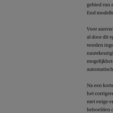
gebied van 
End modelle
Voor aanvan
al door dit
worden inge
nauwkeurigh
mogelijkheid
automatisch 
Na een korte
het corrige
met enige er
behoefden d