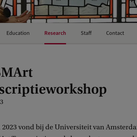
Research
Education
Staff
Contact
SMArt
scriptieworkshop
23
i 2023 vond bij de Universiteit van Amster