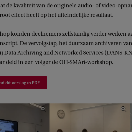
at de kwaliteit van de originele audio- of video-op
root effect heeft op het uiteindelijke resultaat.
hop konden deelnemers zelfstandig verder werken 
nscript. De vervolgstap, het duurzaam archiveren va
bij Data Archiving and Networked Services (DANS-KN
andeld in een volgende OH-SMArt-workshop.
d dit verslag in PDF