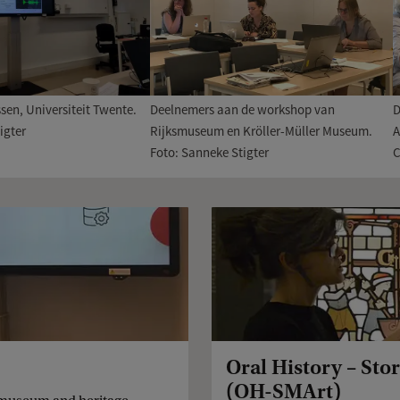
ssen, Universiteit Twente.
Deelnemers aan de workshop van
D
igter
Rijksmuseum en Kröller-Müller Museum.
A
Foto: Sanneke Stigter
C
Oral History – St
(OH-SMArt)