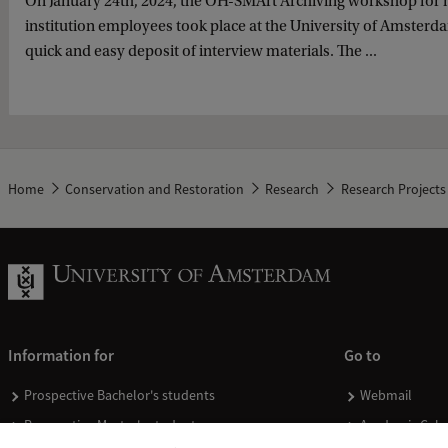
On January 24th, 2024, the OH-SMArt Archiving workshop for
institution employees took place at the University of Amsterd
quick and easy deposit of interview materials. The ...
Home
Conservation and Restoration
Research
Research Projects
Information for
Go to
Prospective Bachelor's students
Webmail
Prospective Master's students
Academic Cale