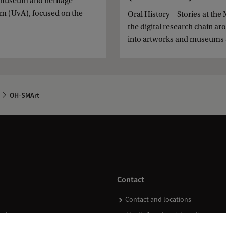
 museum and heritage
am (UvA), focused on the
Oral History – Stories at th
the digital research chain a
into artworks and museums a
OH-SMArt
Contact
Contact and locations
ndar
The UvA and social media