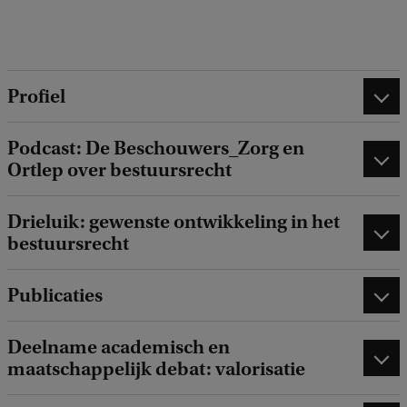
b
a
c
k
Profiel
Podcast: De Beschouwers_Zorg en
Ortlep over bestuursrecht
Drieluik: gewenste ontwikkeling in het
bestuursrecht
Publicaties
Deelname academisch en
maatschappelijk debat: valorisatie