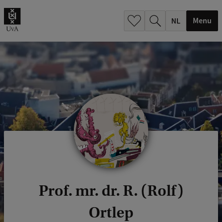
h
.
Menu
.
.
Prof. mr. dr. R. (Rolf)
Ortlep