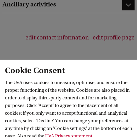
Ancillary activities
edit contact information
edit profile page
Cookie Consent
The UvA uses cookies to measure, optimise, and ensure the
proper functioning of the website. Cookies are also placed in
order to display third-party content and for marketing
purposes. Click 'Accept' to agree to the placement of all
Information for
cookies; if you only want to accept functional and analytical
cookies, select ‘Decline’. You can change your preferences at
Prospective Bachelor's students
Go to
any time by clicking on 'Cookie settings' at the bottom of each
Prospective Master's students
page. Also read the
UvA Privacy statement
.