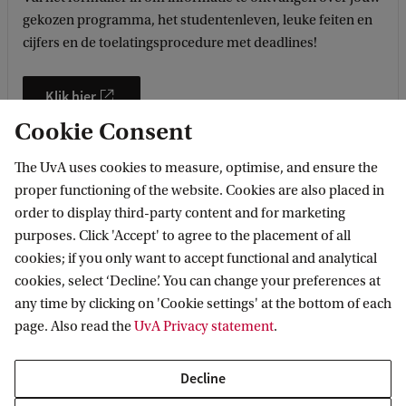
gekozen programma, het studentenleven, leuke feiten en
cijfers en de toelatingsprocedure met deadlines!
Klik hier
Cookie Consent
The UvA uses cookies to measure, optimise, and ensure the
proper functioning of the website. Cookies are also placed in
order to display third-party content and for marketing
purposes. Click 'Accept' to agree to the placement of all
cookies; if you only want to accept functional and analytical
cookies, select ‘Decline’. You can change your preferences at
any time by clicking on 'Cookie settings' at the bottom of each
page. Also read the
UvA Privacy statement
.
Studieadviseurs
Decline
Heb je vragen over je studiekeuze? Neem dan contact op