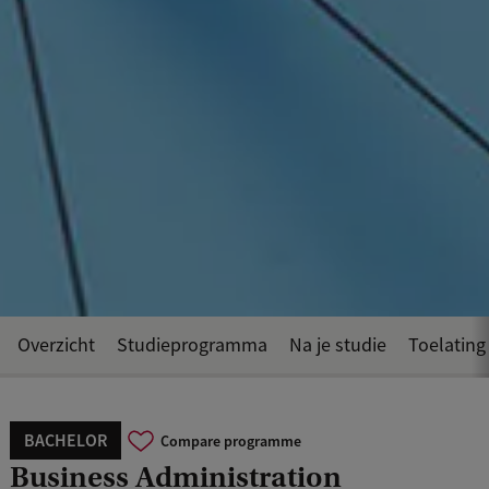
Overzicht
Studieprogramma
Na je studie
Toelating
BACHELOR
Compare programme
Business Administration