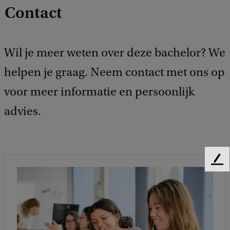
Contact
Wil je meer weten over deze bachelor? We
helpen je graag. Neem contact met ons op
voor meer informatie en persoonlijk
advies.
F
e
e
d
b
a