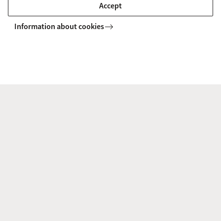
met onze studieadviseurs. Ze helpen je graag verder.
Accept
Information about cookies
Klik hier
Postadres
Post versturen naar ons postadres? Hier vind je het
postadres van Economie en Bedrijfskunde (EB).