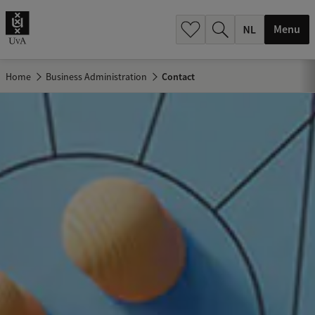
h
.
Menu
.
.
Home
Business Administration
Contact