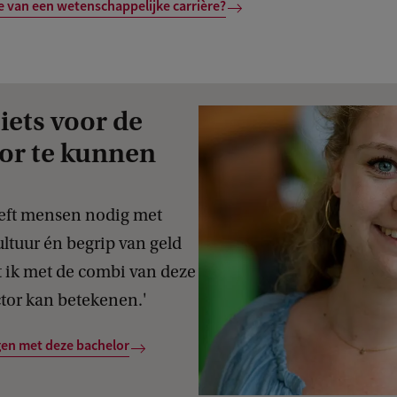
e van een wetenschappelijke carrière?
 iets voor de
tor te kunnen
heeft mensen nodig met
ultuur én begrip van geld
t ik met de combi van deze
ctor kan betekenen.'
gen met deze bachelor