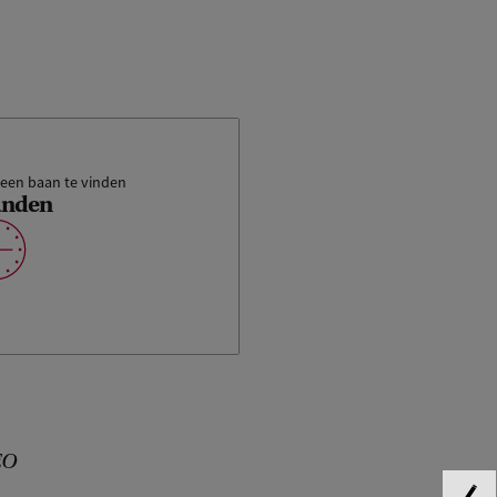
een baan te vinden
anden
EO