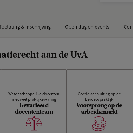
Toelating & inschrijving
Open dag en events
Con
atierecht aan de UvA
Wetenschappelijke docenten
Goede aansluiting op de
Door het hoge niveau en de
Je krijgt les van docenten die
met veel praktijkervaring
beroepspraktijk
discipline-overschrijdende
Gevarieerd
Voorsprong op de
onder andere werken in de
aanpak in ons
docententeam
arbeidsmarkt
rechtspraktijk of
studieprogramma heb je na
onderzoeker zijn. Zij bieden
je afstuderen een
je tools voor je verdere
voorsprong op de
loopbaan.
arbeidsmarkt.