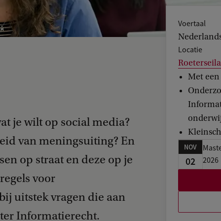
Voertaal
Nederland
Locatie
Roetersei
Met een 
Onderzo
Informat
onderwi
t je wilt op social media?
Kleinsch
heid van meningsuiting? En
NOV
Maste
en op straat en deze op je
02
2026
 regels voor
ij uitstek vragen die aan
ter Informatierecht.