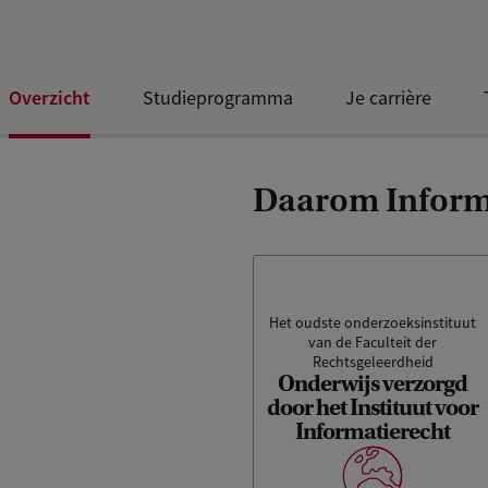
Overzicht
Studieprogramma
Je carrière
Daarom Inform
Het Instituut voor
Informatierecht (IViR) is het
Het oudste onderzoeksinstituut
oudste onderzoeksinstituut
van de Faculteit der
binnen de Faculteit der
Rechtsgeleerdheid
Rechtsgeleerdheid. Het
Onderwijs verzorgd
behoort tot de grootste
door het Instituut voor
onderzoeksinstituten ter
Informatierecht
wereld op het gebied van
informatierecht. IViR verricht
baanbrekend onderzoek om