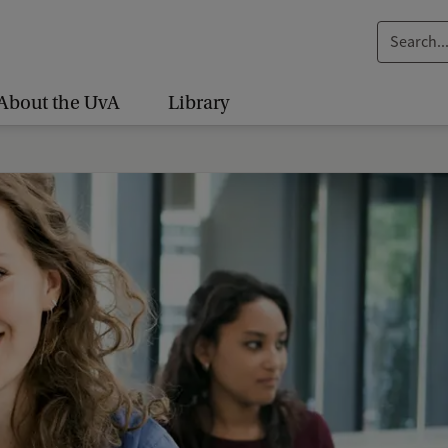
S
e
a
About the UvA
Library
r
c
h
.
.
.