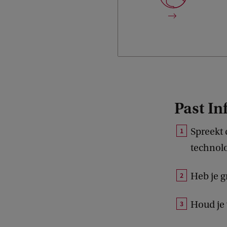
de ontwikkeling van het
informatierecht te
stimuleren.
Past In
Spreekt 
technolo
Heb je g
Houd je