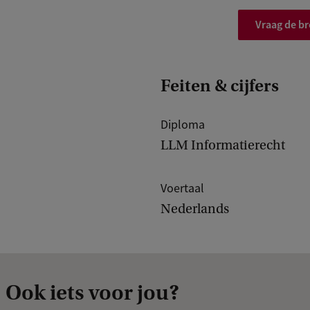
u
d
Vraag de b
/
U
Feiten & cijfers
v
A
Diploma
LLM Informatierecht
Voertaal
Nederlands
Ook iets voor jou?