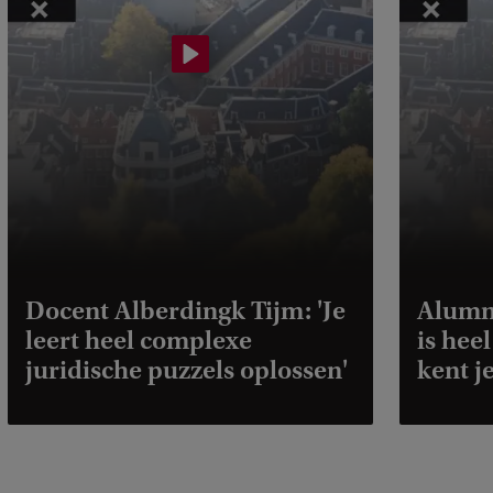
r
e
i
l
l
e
v
a
n
Docent Alberdingk Tijm: 'Je
Alumn
E
leert heel complexe
is heel
e
juridische puzzels oplossen'
kent j
c
h
o