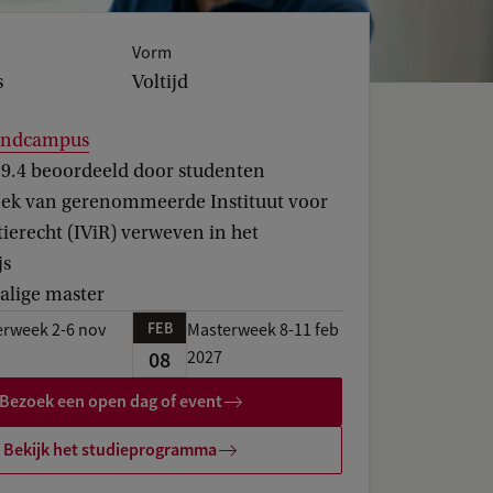
Vorm
s
Voltijd
landcampus
9.4 beoordeeld door studenten
ek van gerenommeerde Instituut voor
ierecht (IViR) verweven in het
js
alige master
FEB
rweek 2-6 nov
Masterweek 8-11 feb
08
2027
Bezoek een open dag of event
Bekijk het studieprogramma