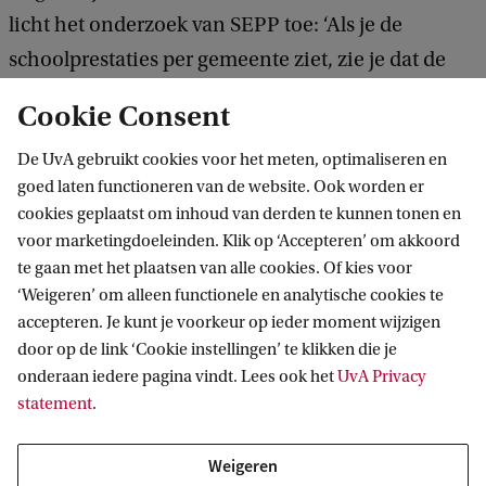
licht het onderzoek van SEPP toe: ‘Als je de
schoolprestaties per gemeente ziet, zie je dat de
rekenvaardigheden in Amsterdam-Zuidoost lager
Cookie Consent
zijn dan in andere Amsterdamse wijken. Als
De UvA gebruikt cookies voor het meten, optimaliseren en
experiment hebben enkele scholen
goed laten functioneren van de website. Ook worden er
geëxperimenteerd met High Dosage Tutoring. Op
cookies geplaatst om inhoud van derden te kunnen tonen en
basis daarvan hebben wij onderzocht wat is de
voor marketingdoeleinden. Klik op ‘Accepteren’ om akkoord
effectgrootte van die interventie is. Hoe groot is de
te gaan met het plaatsen van alle cookies. Of kies voor
‘Weigeren’ om alleen functionele en analytische cookies te
stap die leerlingen maken? Zo blijkt dat wanneer
accepteren. Je kunt je voorkeur op ieder moment wijzigen
elke school in Zuidoost HDT zou toepassen,
door op de link ‘Cookie instellingen’ te klikken die je
leerlingen nagenoeg op hetzelfde rekenniveau
onderaan iedere pagina vindt. Lees ook het
UvA Privacy
statement
.
komen.’
Weigeren
Beleid op basis van wetenschap