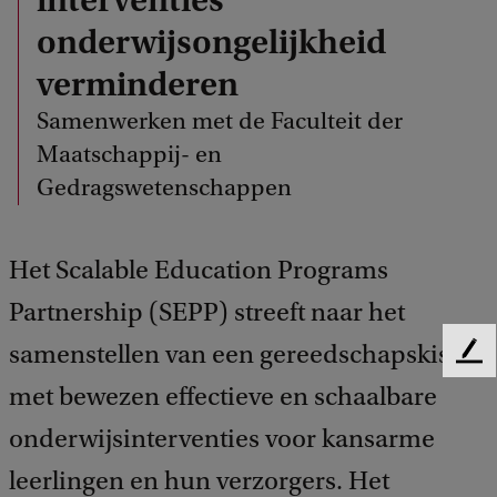
onderwijsongelijkheid
verminderen
Samenwerken met de Faculteit der
Maatschappij- en
Gedragswetenschappen
Het Scalable Education Programs
Partnership (SEPP) streeft naar het
samenstellen van een gereedschapskist
F
e
met bewezen effectieve en schaalbare
e
onderwijsinterventies voor kansarme
d
b
leerlingen en hun verzorgers. Het
a