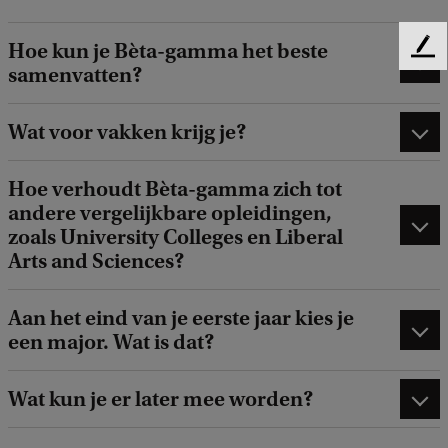
Hoe kun je Bèta-gamma het beste
F
samenvatten?
e
e
d
Wat voor vakken krijg je?
b
a
Hoe verhoudt Bèta-gamma zich tot
c
andere vergelijkbare opleidingen,
k
zoals University Colleges en Liberal
Arts and Sciences?
Aan het eind van je eerste jaar kies je
een major. Wat is dat?
Wat kun je er later mee worden?