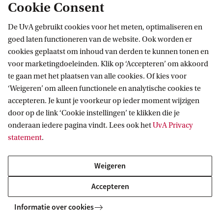
Cookie Consent
De UvA gebruikt cookies voor het meten, optimaliseren en
goed laten functioneren van de website. Ook worden er
cookies geplaatst om inhoud van derden te kunnen tonen en
voor marketingdoeleinden. Klik op ‘Accepteren’ om akkoord
te gaan met het plaatsen van alle cookies. Of kies voor
‘Weigeren’ om alleen functionele en analytische cookies te
Locaties
accepteren. Je kunt je voorkeur op ieder moment wijzigen
Het onderwijs van de bachelor wordt
door op de link ‘Cookie instellingen’ te klikken die je
onderaan iedere pagina vindt. Lees ook het
UvA Privacy
gegeven op de locaties Amsterdam Science
statement
.
Park én op Roeterseiland.
Weigeren
Science Park
Accepteren
Roeterseiland
Informatie over cookies