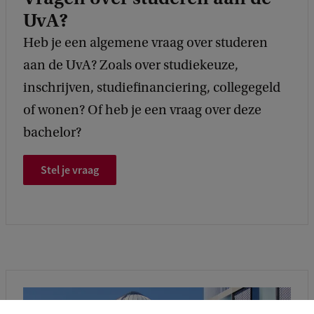
UvA?
Heb je een algemene vraag over studeren
aan de UvA? Zoals over studiekeuze,
inschrijven, studiefinanciering, collegegeld
of wonen? Of heb je een vraag over deze
bachelor?
Stel je vraag