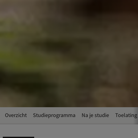
Overzicht
Studieprogramma
Na je studie
Toelating