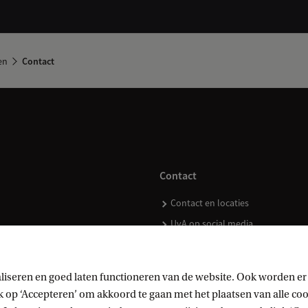
en
Contact
Contact
Contact en locaties
UvA op social media
liseren en goed laten functioneren van de website. Ook worden er
op ‘Accepteren’ om akkoord te gaan met het plaatsen van alle cook
kopen