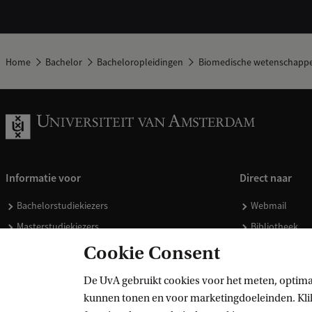
Home
Bachelor
Bacheloropleidingen
Biomedische wetenschapp
Informatie voor
Direct naar
Bachelorstudiekiezers
Webmail
Masterstudiekiezers
Bibliotheek
UvA-studenten
Vacatures
Cookie Consent
Medewerkers
Huisstijl
De UvA gebruikt cookies voor het meten, optima
Journalisten
Doneren
kunnen tonen en voor marketingdoeleinden. Klik 
Alumni
Merchandise 