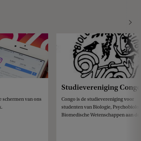
c
k
Studievereniging Cong
 de schermen van ons
Congo is de studievereniging voor
k.
studenten van Biologie, Psychobiolog
Biomedische Wetenschappen aan de