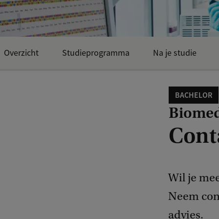
Overzicht
Studieprogramma
Na je studie
BACHELOR
Biomed
Cont
Wil je me
Neem cont
advies.