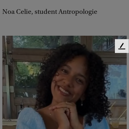
Noa Celie, student Antropologie
F
e
e
d
b
a
c
k