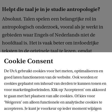
Helpt die taal je in je studie antropologie?
Absoluut. Talen spelen een belangrijke rol in
antropologisch onderzoek, vooral als je werkt in
gebieden waar Engels of Nederlands niet de
hoofdtaal is. Het is vaak beter om invloedrijke
teksten in de originele taal te lezen, omdat
belangrijke nuances verloren kunnen gaan in
Cookie Consent
vertalingen. Tijdens mijn studie kon ik mijn kennis
De UvA gebruikt cookies voor het meten, optimaliseren en
van Noors bijvoorbeeld toepassen bij het
goed laten functioneren van de website. Ook worden er
analyseren van artikelen over immigratiebeleid,
cookies geplaatst om inhoud van derden te kunnen tonen en
voor marketingdoeleinden. Klik op ‘Accepteren’ om akkoord
wat me unieke inzichten gaf.
te gaan met het plaatsen van alle cookies. Of kies voor
‘Weigeren’ om alleen functionele en analytische cookies te
accepteren. Je kunt je voorkeur op ieder moment wijzigen