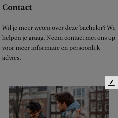
Contact
Wil je meer weten over deze bachelor? We
helpen je graag. Neem contact met ons op
voor meer informatie en persoonlijk
advies.
F
e
e
d
b
a