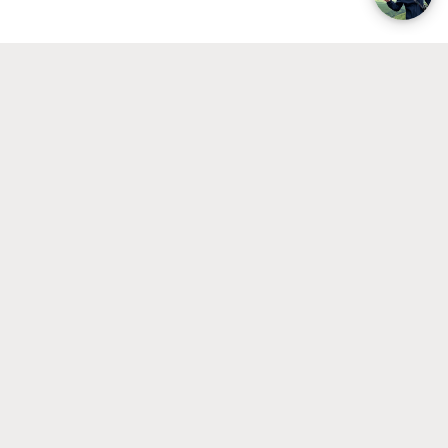
Na (voorwaardelijke) toelating
Betaal het collegegeld
Home
Econometrics and Data Science
Toelating en inschrijven
Informatie voor