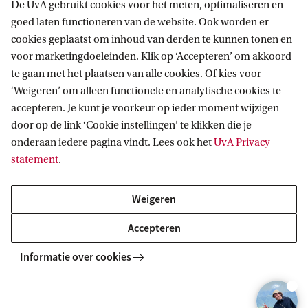
2. Check de toelatingseisen
De UvA gebruikt cookies voor het meten, optimaliseren en
goed laten functioneren van de website. Ook worden er
cookies geplaatst om inhoud van derden te kunnen tonen en
3. Check het collegegeld en andere
kosten
voor marketingdoeleinden. Klik op ‘Accepteren’ om akkoord
te gaan met het plaatsen van alle cookies. Of kies voor
‘Weigeren’ om alleen functionele en analytische cookies te
4. Schrijf je in via Studielink
accepteren. Je kunt je voorkeur op ieder moment wijzigen
door op de link ‘Cookie instellingen’ te klikken die je
5. Activeer je UvAnetID
onderaan iedere pagina vindt. Lees ook het
UvA Privacy
statement
.
6. Doorloop de 'Checklist Inschrijving'
in SIS
Weigeren
Accepteren
7. Meld je aan voor UvA Matching
Informatie over cookies