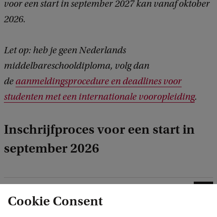
voor een start in september 2027 kan vanaf oktober
2026.
Let op: heb je geen Nederlands
middelbareschooldiploma, volg dan
de
aanmeldingsprocedure en deadlines voor
studenten met een internationale vooropleiding
.
Inschrijfproces voor een start in
september 2026
1. Check de deadline
Cookie Consent