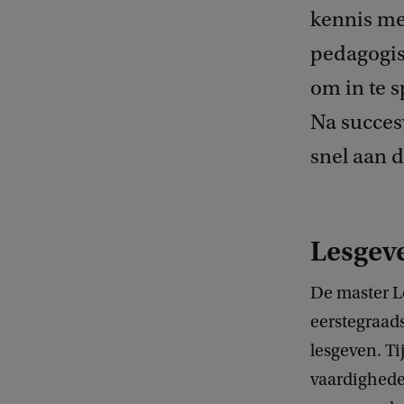
kennis met
pedagogis
om in te s
Na succesv
snel aan d
Lesgeve
De master L
eerstegraad
lesgeven. Ti
vaardighede