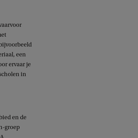
 waarvoor
met
bijvoorbeeld
riaal, een
or ervaar je
 scholen in
ebied en de
In-groep
vA.