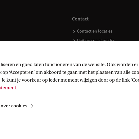
Contact
Contact en locaties
UvA op social media
liseren en goed laten functioneren van de website. Ook worden er
op ‘Accepteren’ om akkoord te gaan met het plaatsen van alle cook
kopen
 Je kunt je voorkeur op ieder moment wijzigen door op de link ‘Cook
tatement
.
 over cookies