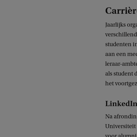
Carriè
Jaarlijks or
verschillen
studenten i
aan een med
leraar-ambt
als student 
het voortgez
LinkedIn
Na afronding
Universitei
voor alumni