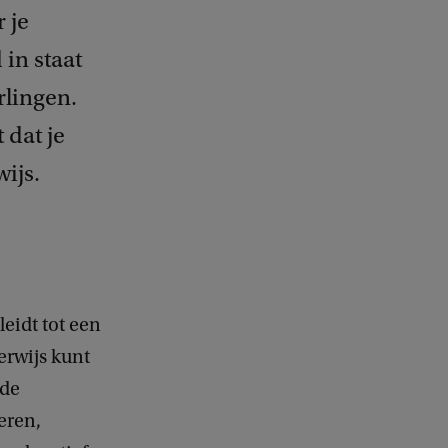
 je
in staat
rlingen.
 dat je
wijs.
eidt tot een
erwijs kunt
nde
eren,