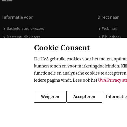
Informatie voor
Direct naar
Bachelorstudiekiezers
Webmail
Masterstudiekiezers
Bibliotheek
UvA-studenten
Vacatures
Cookie Consent
Medewerkers
Huisstijl
De UvA gebruikt cookies voor het meten, optima
Journalisten
Doneren
kunnen tonen en voor marketingdoeleinden. Klik 
Alumni
Merchandise 
functionele en analytische cookies te accepteren.
Schooldecanen en vakdocenten
iedere pagina vindt. Lees ook het
UvA Privacy s
Werkgevers
Weigeren
Accepteren
Informatie
Externen