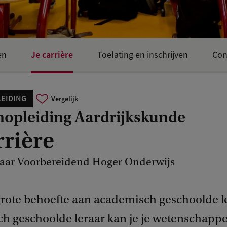
Je carrière
en
Toelating en inschrijven
Con
EIDING
Vergelijk
nopleiding Aardrijkskunde
rrière
raar Voorbereidend Hoger Onderwijs
 grote behoefte aan academisch geschoolde le
h geschoolde leraar kan je je wetenschappe