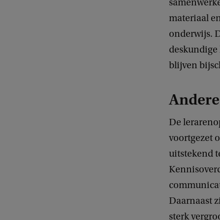
samenwerken
materiaal e
onderwijs. D
deskundige l
blijven bijs
Andere
De lerarenop
voortgezet 
uitstekend t
Kennisoverd
communicati
Daarnaast z
sterk vergro