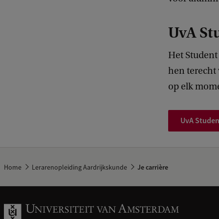
UvA St
Het Student 
hen terecht 
op elk momen
UvA Studen
Home
Lerarenopleiding Aardrijkskunde
Je carrière