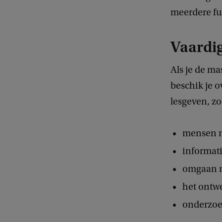
meerdere fu
Vaardi
Als je de m
beschik je 
lesgeven, zo
mensen m
informati
omgaan me
het ontwe
onderzoe