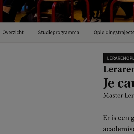
Overzicht
Studieprogramma
Opleidingstraject
Open dagen en evenementen
LERARENOPL
Lerare
Je ca
Master Le
Er is een
academisc