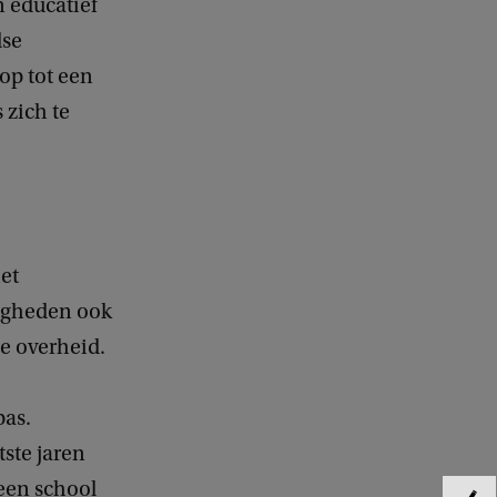
 educatief
dse
op tot een
 zich te
het
digheden ook
de overheid.
pas.
tste jaren
 een school