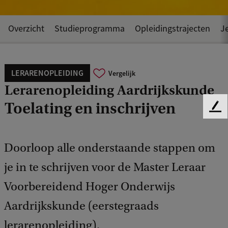
Overzicht
Studieprogramma
Opleidingstrajecten
Je
LERARENOPLEIDING
Vergelijk
Lerarenopleiding Aardrijkskunde
Toelating en inschrijven
F
e
e
d
Doorloop alle onderstaande stappen om
b
je in te schrijven voor de Master Leraar
a
c
Voorbereidend Hoger Onderwijs
k
Aardrijkskunde (eerstegraads
lerarenopleiding).