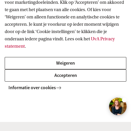
voor marketingdoeleinden. Klik op ‘Accepteren’ om akkoord
te gaan met het plaatsen van alle cookies. Of kies voor
7. Voer een toelatingsgesprek
‘Weigeren’ om alleen functionele en analytische cookies te
accepteren. Je kunt je voorkeur op ieder moment wijzigen
7a. Voer een gesprek met het NT2-
door op de link ‘Cookie instellingen’ te klikken die je
team
onderaan iedere pagina vindt. Lees ook het
UvA Privacy
statement
.
7b. Doe mee met de Check-in
Weigeren
Accepteren
Informatie over cookies
Na (voorwaardelijke) toelating
8. Meld je aan voor vakken