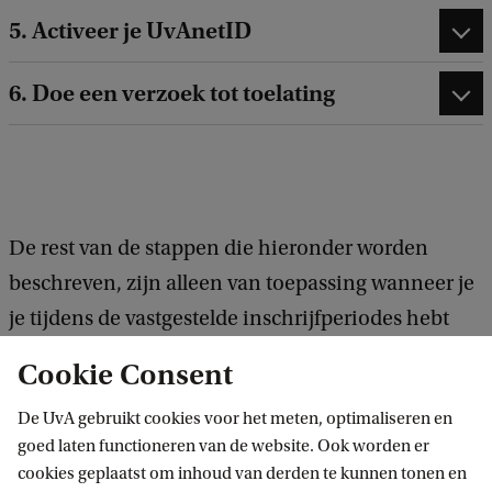
5. Activeer je UvAnetID
6. Doe een verzoek tot toelating
De rest van de stappen die hieronder worden
beschreven, zijn alleen van toepassing wanneer je
je tijdens de vastgestelde inschrijfperiodes hebt
ingeschreven voor de Lerarenopleiding via
Cookie Consent
Studielink èn een verzoek tot toelating hebt
De UvA gebruikt cookies voor het meten, optimaliseren en
gedaan.
goed laten functioneren van de website. Ook worden er
cookies geplaatst om inhoud van derden te kunnen tonen en