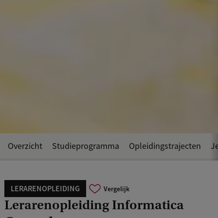
Overzicht
Studieprogramma
Opleidingstrajecten
Je
LERARENOPLEIDING
Vergelijk
Lerarenopleiding Informatica