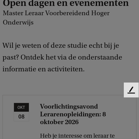
Open dagen en evenementen
Master Leraar Voorbereidend Hoger
Onderwijs
Wil je weten of deze studie echt bij je
past? Ontdek het via de onderstaande
informatie en activiteiten.
F
e
Voorlichtingsavond
e
OKT
Lerarenopleidingen: 8
d
08
b
oktober 2026
a
c
Heb je interesse om leraar te