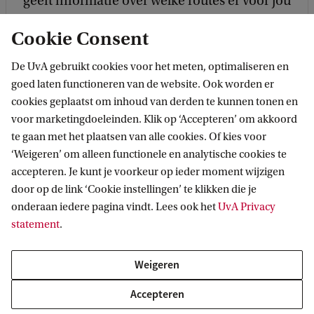
geeft informatie over welke routes er voor jou
mogelijk zijn, welke functies je binnen een
Cookie Consent
school kunt vervullen en met welke
praktische zaken je rekening kunt houden
De UvA gebruikt cookies voor het meten, optimaliseren en
goed laten functioneren van de website. Ook worden er
als je in het onderwijs wilt werken.
cookies geplaatst om inhoud van derden te kunnen tonen en
voor marketingdoeleinden. Klik op ‘Accepteren’ om akkoord
Naar de website van het Onderwijsloket
te gaan met het plaatsen van alle cookies. Of kies voor
‘Weigeren’ om alleen functionele en analytische cookies te
accepteren. Je kunt je voorkeur op ieder moment wijzigen
door op de link ‘Cookie instellingen’ te klikken die je
onderaan iedere pagina vindt. Lees ook het
UvA Privacy
statement
.
Weigeren
Accepteren