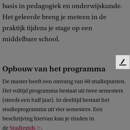
basis in pedagogiek en onderwijskunde.
Het geleerde breng je meteen in de
praktijk tijdens je stage op een
middelbare school.
F
Opbouw van het programma
e
e
De master heeft een omvang van 60 studiepunten.
d
Het voltijd programma bestaat uit twee semesters
b
a
(steeds een half jaar). In deeltijd bestaat het
c
studieprogramma uit vier semesters. Een
k
beschrijving hiervan kun je vinden in
de
Studiegids
.