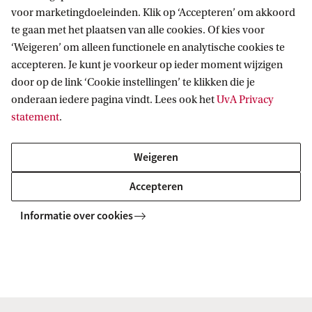
november (februaristart) een e-mail te sturen
voor marketingdoeleinden. Klik op ‘Accepteren’ om akkoord
naar
stagebureau-lerarenopleidingen-vu-
te gaan met het plaatsen van alle cookies. Of kies voor
‘Weigeren’ om alleen functionele en analytische cookies te
uva@uva.nl
. Na deze datum is het niet mogelijk
accepteren. Je kunt je voorkeur op ieder moment wijzigen
om een verzoek voor een eigen stageplek in te
door op de link ‘Cookie instellingen’ te klikken die je
dienen en word je sowieso op één van onze
onderaan iedere pagina vindt. Lees ook het
UvA Privacy
opleidingsscholen geplaatst.
statement
.
Weigeren
De UvA werkt bewust samen met eigen
opleidingsscholen. Deze scholen zijn namelijk
Accepteren
medeverantwoordelijk voor het programma en
Informatie over cookies
streven, met hun specifieke kennis van het
onderwijs, naar een goede afstemming van theorie
en praktijk. De schoolbegeleiders en
schoolopleiders op deze scholen zijn getraind door