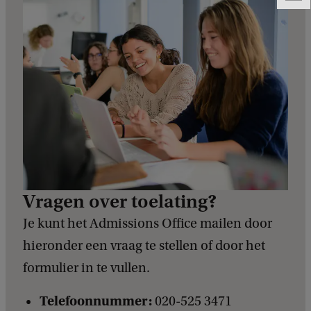
e
e
d
b
a
c
k
Vragen over toelating?
Je kunt het Admissions Office mailen door
hieronder een vraag te stellen of door het
formulier in te vullen.
Telefoonnummer:
020-525 3471