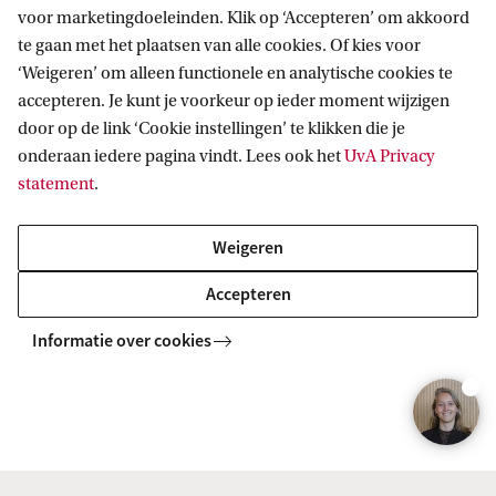
voor marketingdoeleinden. Klik op ‘Accepteren’ om akkoord
te gaan met het plaatsen van alle cookies. Of kies voor
‘Weigeren’ om alleen functionele en analytische cookies te
Onderwijsbalie FdR
Vrage
accepteren. Je kunt je voorkeur op ieder moment wijzigen
mast
Heb je een vraag over bijvoorbeeld afstuderen,
door op de link ‘Cookie instellingen’ te klikken die je
vakaanmeldingen of tentamens? Neem dan
Als je 
onderaan iedere pagina vindt. Lees ook het
UvA Privacy
contact op met de onderwijsbalie op (020) 525
curric
statement
.
3440 of kom langs op het REC.
Opleidi
Weigeren
Accepteren
Naar Google Maps
Nee
Informatie over cookies