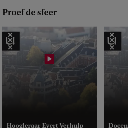
Proef de sfeer
t
:
l
Hoogleraar Evert Verhulp
Docent