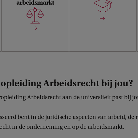
instituut brengt inzichten uit
arbeidsmarkt
je ook casussen zonder
de sociale wetenschappen
pasklaar antwoord kunt
en rechtsgeleerdheid
oplossen.
samen.
 opleiding Arbeidsrecht bij jou?
pleiding Arbeidsrecht aan de universiteit past bij jou
sseerd bent in de juridische aspecten van arbeid, de r
echt in de onderneming en op de arbeidsmarkt.