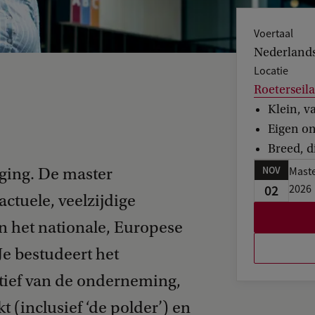
Voertaal
Nederland
Locatie
Roetersei
‍Klein, 
Eigen on
Breed, 
NOV
eging. De master
Maste
02
2026
ctuele, veelzijdige
in het nationale, Europese
Je bestudeert het
ctief van de onderneming,
 (inclusief ‘de polder’) en