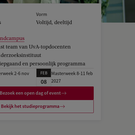
Vorm
s
Voltijd, deeltijd
landcampus
vast team van UvA-topdocenten
derzoeksinstituut
diepgaand en persoonlijk programma
FEB
rweek 2-6 nov
Masterweek 8-11 feb
08
2027
Bezoek een open dag of event
Bekijk het studieprogramma