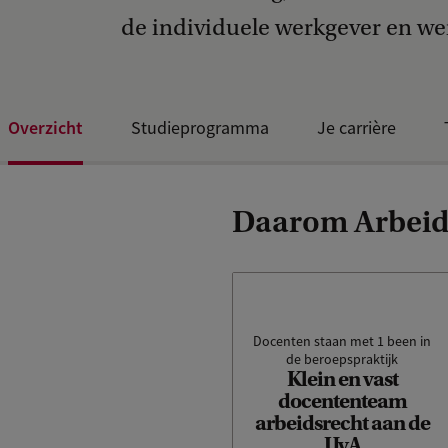
de individuele werkgever en w
Overzicht
Studieprogramma
Je carrière
Daarom Arbeid
Docenten staan met 1 been in
de beroepspraktijk
Alle docenten van deze
Klein en vast
masteropleiding
docententeam
Arbeidsrecht zijn
arbeidsrecht aan de
gespecialiseerd in de vakken
die ze geven. Ze hebben een
UvA