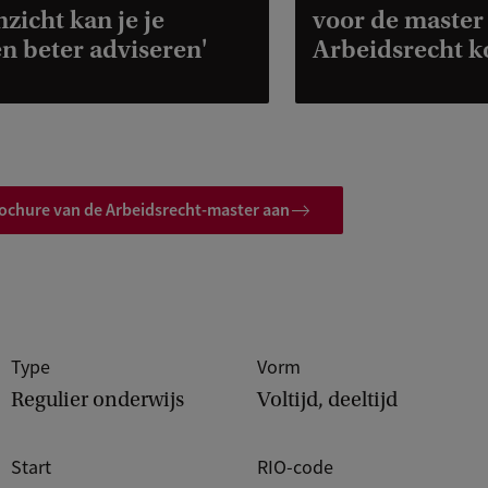
nzicht kan je je
voor de master
en beter adviseren'
Arbeidsrecht k
g
e
n
rochure van de Arbeidsrecht-master aan
Type
Vorm
Regulier onderwijs
Voltijd, deeltijd
Start
RIO-code