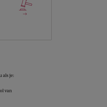
eigen ervaringen en het
ontwikkelen van een
professionele identiteit
centraal staan.
 als je:
ol van