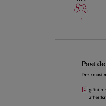
duidelijke visie op het
arbeidsrecht en op de
arbeidsmarkt.
Past de
Deze mastero
geïntere
arbeidsr