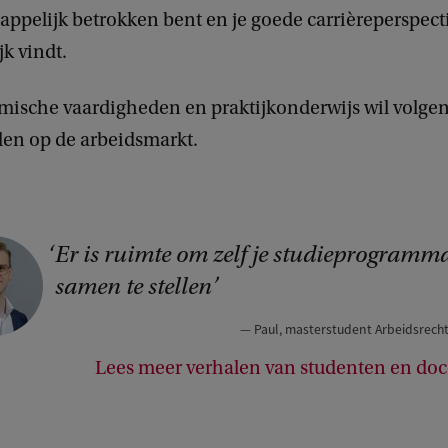
ppelijk betrokken bent en je goede carrièreperspect
jk vindt.
mische vaardigheden en praktijkonderwijs wil volgen
den op de arbeidsmarkt.
Er is ruimte om zelf je studieprogramm
C
samen te stellen
o
p
Paul, masterstudent Arbeidsrech
y
Lees meer verhalen van studenten en do
g