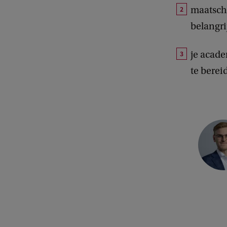
maatscha
belangri
je acade
te berei
r
i