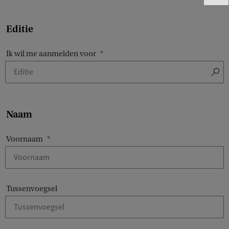
e
e
Editie
d
b
Ik wil me aanmelden voor
a
c
k
Naam
Voornaam
Tussenvoegsel