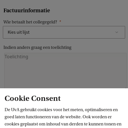
Factuurinformatie
Wie betaalt het collegegeld?
Indien anders graag een toelichting
Cookie Consent
Factuur e-mailadres
De UvA gebruikt cookies voor het meten, optimaliseren en
goed laten functioneren van de website. Ook worden er
cookies geplaatst om inhoud van derden te kunnen tonen en