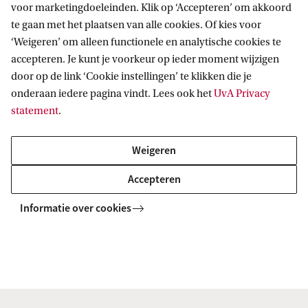
Referentienummer
voor marketingdoeleinden. Klik op ‘Accepteren’ om akkoord
te gaan met het plaatsen van alle cookies. Of kies voor
‘Weigeren’ om alleen functionele en analytische cookies te
accepteren. Je kunt je voorkeur op ieder moment wijzigen
Factuur ter attentie van
door op de link ‘Cookie instellingen’ te klikken die je
onderaan iedere pagina vindt. Lees ook het
UvA Privacy
statement
.
Factuuradres
Weigeren
Accepteren
Factuur postcode
Informatie over cookies
Factuur plaats