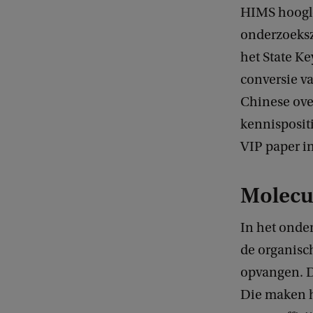
HIMS hoogle
onderzoeksz
het State K
conversie va
Chinese over
kennispositi
VIP paper in
Molecul
In het onder
de organisch
opvangen. D
Die maken he