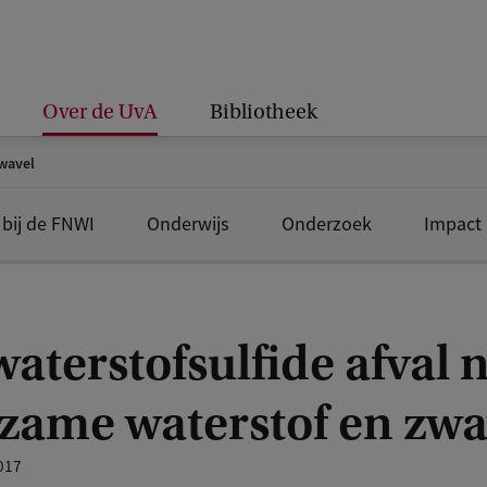
Over de UvA
Bibliotheek
zwavel
bij de FNWI
Onderwijs
Onderzoek
Impact
aterstofsulfide afval 
zame waterstof en zwa
017