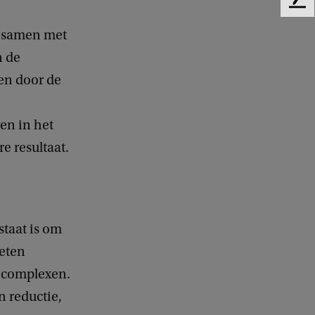
F
e
6 samen met
e
d
n de
b
een door de
a
c
k
ven in het
e resultaat.
staat is om
oeten
l complexen.
n reductie,