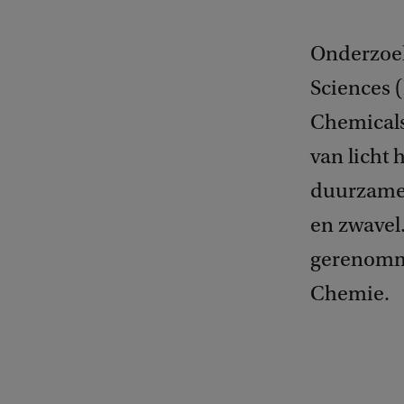
Onderzoeke
Sciences 
Chemicals
van licht 
duurzame 
en zwavel.
gerenomme
Chemie.