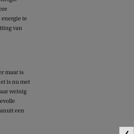
ere
 energie te
tting van
ter maar is
et is nu met
maar weinig
evolle
vanuit een