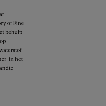
ar
ry of Fine
et behulp
 op
waterstof
er' in het
andte