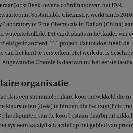
raar Joost Reek, tevens coördinator van het UvA
waartepunt Sustainable Chemistry, werkt sinds 201
ey Laboratory of Fine Chemicals in Dalian (China) aa
n waterstofsulfide. Dit vindt plaats in het kader van 
heid gefinancierd '111 project' dat tot doel heeft de
e van het land te versterken. Het werk dat is beschre
 Angewandte Chemie is daarvan nu het eerste tastbar
aire organisatie
zoek is een supramoleculaire kooi ontwikkeld die in 
e kleurstoffen (dyes) te binden die het (zon)licht m
e hoekpunten van de kooi bestaan daarbij uit nikke
t systeem katalytisch actief op het gebied van proto