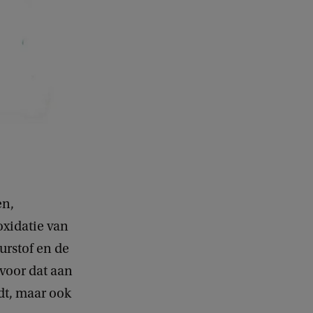
en,
oxidatie van
urstof en de
 voor dat aan
dt, maar ook