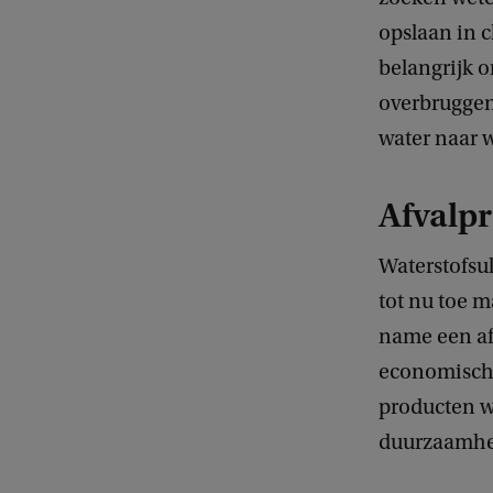
opslaan in c
belangrijk o
overbruggen.
water naar w
Afvalp
Waterstofsu
tot nu toe m
name een afv
economische
producten wa
duurzaamhei