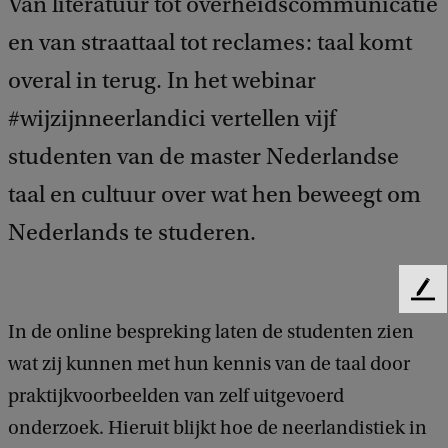
Van literatuur tot overheidscommunicatie
en van straattaal tot reclames: taal komt
overal in terug. In het webinar
#wijzijnneerlandici vertellen vijf
studenten van de master Nederlandse
taal en cultuur over wat hen beweegt om
Nederlands te studeren.
F
e
In de online bespreking laten de studenten zien
e
wat zij kunnen met hun kennis van de taal door
d
b
praktijkvoorbeelden van zelf uitgevoerd
a
onderzoek. Hieruit blijkt hoe de neerlandistiek in
c