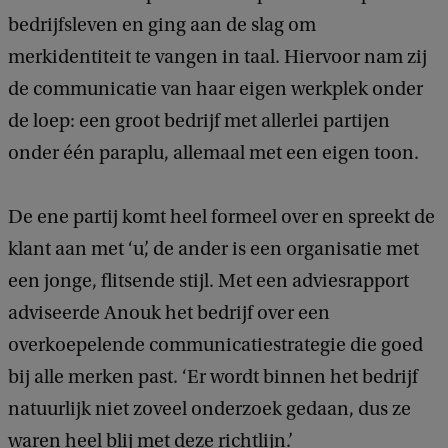
l
bedrijfsleven en ging aan de slag om
e
merkidentiteit te vangen in taal. Hiervoor nam zij
x
de communicatie van haar eigen werkplek onder
i
de loep: een groot bedrijf met allerlei partijen
b
onder één paraplu, allemaal met een eigen toon.
e
l
De ene partij komt heel formeel over en spreekt de
N
klant aan met ‘u’, de ander is een organisatie met
e
een jonge, flitsende stijl. Met een adviesrapport
d
adviseerde Anouk het bedrijf over een
e
overkoepelende communicatiestrategie die goed
r
bij alle merken past. ‘Er wordt binnen het bedrijf
l
natuurlijk niet zoveel onderzoek gedaan, dus ze
a
waren heel blij met deze richtlijn.’