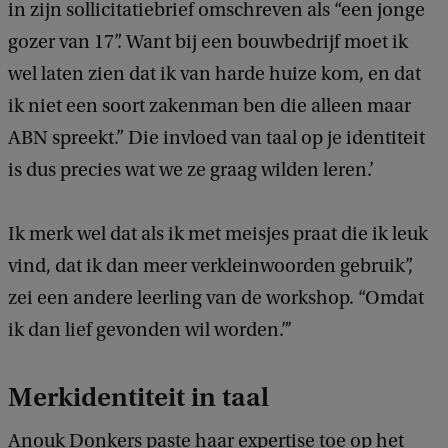
a
in zijn sollicitatiebrief omschreven als “een jonge
n
gozer van 17”. Want bij een bouwbedrijf moet ik
d
wel laten zien dat ik van harde huize kom, en dat
e
ik niet een soort zakenman ben die alleen maar
w
ABN spreekt.” Die invloed van taal op je identiteit
o
is dus precies wat we ze graag wilden leren.’
r
k
Ik merk wel dat als ik met meisjes praat die ik leuk
s
vind, dat ik dan meer verkleinwoorden gebruik”,
h
zei een andere leerling van de workshop. “Omdat
o
ik dan lief gevonden wil worden.”’
p
Merkidentiteit in taal
'
F
Anouk Donkers paste haar expertise toe op het