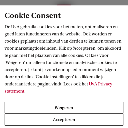
n
D
d
Cookie Consent
e
r
De UvA gebruikt cookies voor het meten, optimaliseren en
p
i
goed laten functioneren van de website. Ook worden er
o
Sarah: ‘Vrouwen zijn altijd al volwaardige
a
cookies geplaatst om inhoud van derden te kunnen tonen en
d
deelnemers geweest van de literaire wereld, maar
a
voor marketingdoeleinden. Klik op ‘Accepteren’ om akkoord
te gaan met het plaatsen van alle cookies. Of kies voor
c
de leeslijst voor middelbare scholieren bestaat
n
‘Weigeren’ om alleen functionele en analytische cookies te
a
voor ongeveer 90% uit mannelijke auteurs.’
.
accepteren. Je kunt je voorkeur op ieder moment wijzigen
s
door op de link ‘Cookie instellingen’ te klikken die je
Meer adviseren, ‘net als bij corona’
t
onderaan iedere pagina vindt. Lees ook het
UvA Privacy
statement
.
'
Charlena Kastelijn deed onderzoek naar de
V
voorlichting over het bevolkingsonderzoek naar
Weigeren
r
baarmoederhalskanker. ‘Vanaf ongeveer je
Accepteren
o
dertigste levensjaar krijg je een oproep om deel te