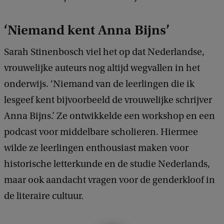
n
d
‘Niemand kent Anna Bijns’
s
Sarah Stinenbosch viel het op dat Nederlandse,
'
vrouwelijke auteurs nog altijd wegvallen in het
o
onderwijs. ‘Niemand van de leerlingen die ik
p
lesgeef kent bijvoorbeeld de vrouwelijke schrijver
h
Anna Bijns.’ Ze ontwikkelde een workshop en een
e
podcast voor middelbare scholieren. Hiermee
t
wilde ze leerlingen enthousiast maken voor
R
historische letterkunde en de studie Nederlands,
O
maar ook aandacht vragen voor de genderkloof in
C
de literaire cultuur.
M
o