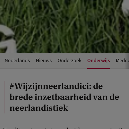
Onderwijs
Nederlands
Nieuws
Onderzoek
Medew
#Wijzijnneerlandici: de
brede inzetbaarheid van de
neerlandistiek