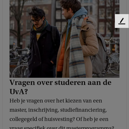
F
e
e
d
b
a
c
k
Vragen over studeren aan de
UvA?
Heb je vragen over het kiezen van een
master, inschrijving, studiefinanciering,
collegegeld of huisvesting? Of heb je een
vraag specifiek over dit masterprogramma?