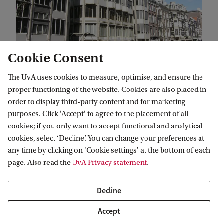
Cookie Consent
The UvA uses cookies to measure, optimise, and ensure the
Locatie
proper functioning of the website. Cookies are also placed in
order to display third-party content and for marketing
Deze opleiding heeft als hoofdlocatie het
purposes. Click 'Accept' to agree to the placement of all
P.C. Hoofthuis
, aan de Spuistraat 134. Dit is
cookies; if you only want to accept functional and analytical
op loopafstand van het Centraal Station en
cookies, select ‘Decline’. You can change your preferences at
midden in het centrum van de stad.
any time by clicking on 'Cookie settings' at the bottom of each
page. Also read the
UvA Privacy statement
.
Decline
Accept