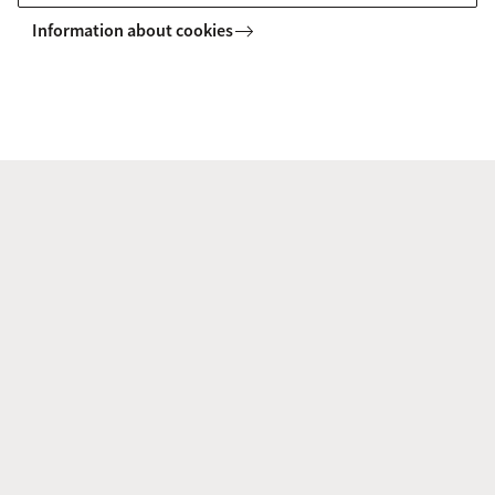
Information about cookies
Verken je campus
Waar ga je straks studeren? Bekijk je campus online
op de interactieve kaart. Of kom langs op locatie en
doe de campustour via onze campustour-app.