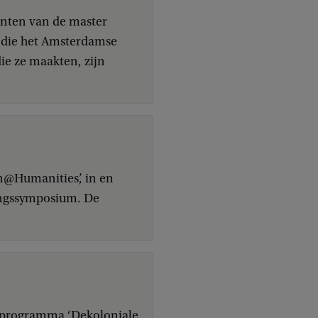
enten van de master
n die het Amsterdamse
die ze maakten, zijn
n@Humanities’, in en
ningssymposium. De
ksprogramma ‘Dekoloniale