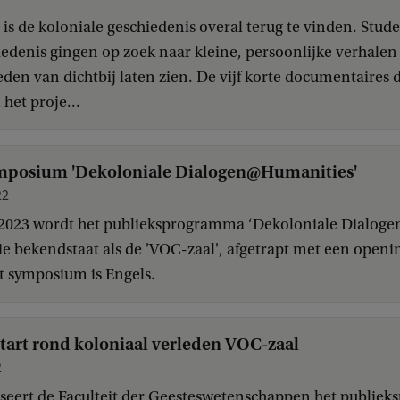
s de koloniale geschiedenis overal terug te vinden. Stud
iedenis gingen op zoek naar kleine, persoonlijke verhale
eden van dichtbij laten zien. De vijf korte documentaires 
het proje...
posium 'Dekoloniale Dialogen@Humanities'
22
 2023 wordt het publieksprogramma ‘Dekoloniale Dialoge
die bekendstaat als de 'VOC-zaal', afgetrapt met een ope
t symposium is Engels.
start rond koloniaal verleden VOC-zaal
2
iseert de Faculteit der Geesteswetenschappen het publie