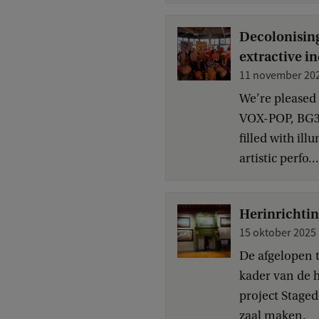
Decolonising
extractive i
11 november 20
We’re pleased 
VOX-POP, BG3 
filled with il
artistic perfo...
Herinrichtin
15 oktober 2025
De afgelopen 
kader van de 
project Staged
zaal maken.