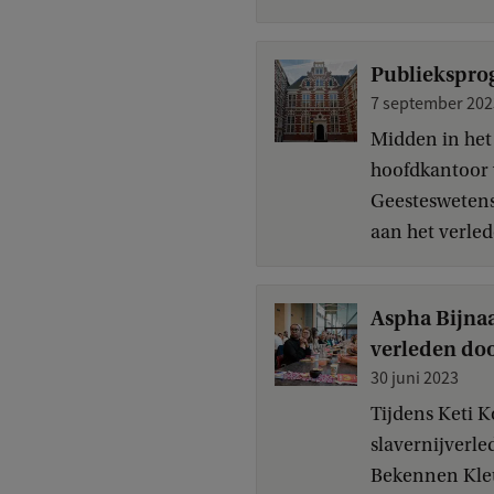
Publiekspro
7 september 202
Midden in het 
hoofdkantoor v
Geesteswetens
aan het verlede
Aspha Bijnaa
verleden doo
30 juni 2023
Tijdens Keti K
slavernijverle
Bekennen Kleur