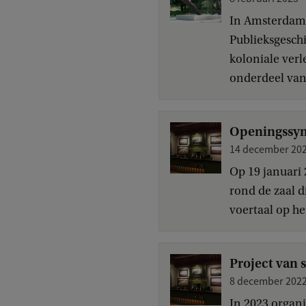
In Amsterdam i
Publieksgesch
koloniale verl
onderdeel van 
Openingssym
14 december 20
Op 19 januari
rond de zaal 
voertaal op he
Project van 
8 december 202
In 2023 organ