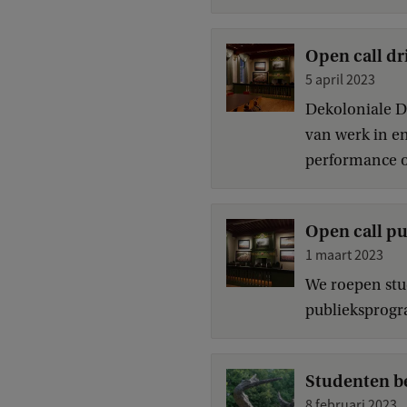
Open call d
5 april 2023
Dekoloniale D
van werk in e
performance of
Open call p
1 maart 2023
We roepen stu
publieksprogr
Studenten be
8 februari 2023