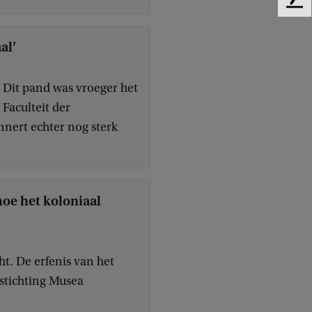
F
e
e
al’
d
b
a
. Dit pand was vroeger het
c
Faculteit der
k
nert echter nog sterk
hoe het koloniaal
ht. De erfenis van het
 stichting Musea