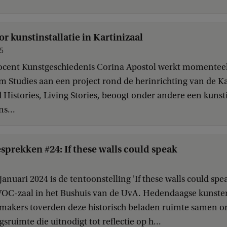
r kunstinstallatie in Kartinizaal
5
docent Kunstgeschiedenis Corina Apostol werkt momentee
Studies aan een project rond de herinrichting van de Kar
d Histories, Living Stories, beoogt onder andere een kunsti
s...
prekken #24: If these walls could speak
anuari 2024 is de tentoonstelling 'If these walls could spea
C-zaal in het Bushuis van de UvA. Hedendaagse kunste
akers toverden deze historisch beladen ruimte samen o
sruimte die uitnodigt tot reflectie op h...