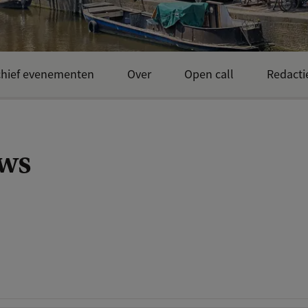
chief evenementen
Over
Open call
Redacti
ws