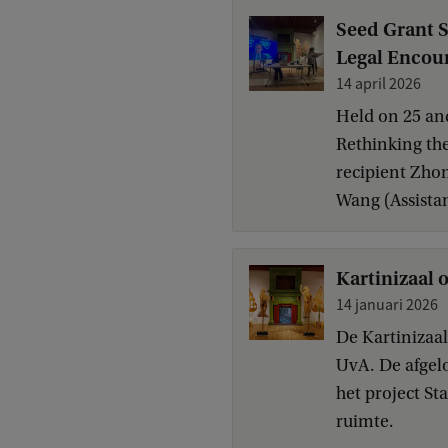
Seed Grant S
Legal Encoun
14 april 2026
Held on 25 an
Rethinking th
recipient Zhon
Wang (Assistan
Kartinizaal 
14 januari 2026
De Kartinizaa
UvA. De afgel
het project St
ruimte.