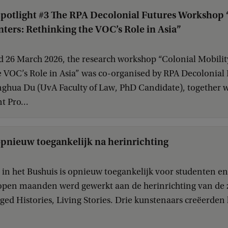
potlight #3 The RPA Decolonial Futures Workshop 
ters: Rethinking the VOC’s Role in Asia”
d 26 March 2026, the research workshop “Colonial Mobilit
e VOC’s Role in Asia” was co-organised by RPA Decolonial
ghua Du (UvA Faculty of Law, PhD Candidate), together wi
t Pro...
opnieuw toegankelijk na herinrichting
l in het Bushuis is opnieuw toegankelijk voor studenten 
open maanden werd gewerkt aan de herinrichting van de z
aged Histories, Living Stories. Drie kunstenaars creëerde