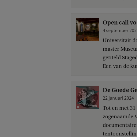
Open call voo
4 september 202
Universitair 
master Museum 
getiteld Stage
Een van de kun
De Goede Ges
22 januari 2024
Tot en met 31 j
zogenaamde VO
documentairem
tentoonstelling