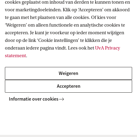
cookies geplaatst om inhoud van derden te kunnen tonen en
Wendy Potman
voor marketingdoeleinden. Klik op ‘Accepteren’ om akkoord
te gaan met het plaatsen van alle cookies. Of kies voor
‘Weigeren’ om alleen functionele en analytische cookies te
Contact opnemen, ook bij twijfel
accepteren. Je kunt je voorkeur op ieder moment wijzigen
door op de link ‘Cookie instellingen’ te klikken die je
Neem gerust contact op, ook als je twijfelt of je
onderaan iedere pagina vindt. Lees ook het
UvA Privacy
situatie serieus genoeg is.
statement
.
ombudsfunctionaris@uva.nl
Weigeren
+31 (0)20 525 2501
Accepteren
Informatie over cookies
Een afspraak kan op locatie of online.
Rapportages over meldingen
De Ombudsfunctionaris publiceert jaarlijks een