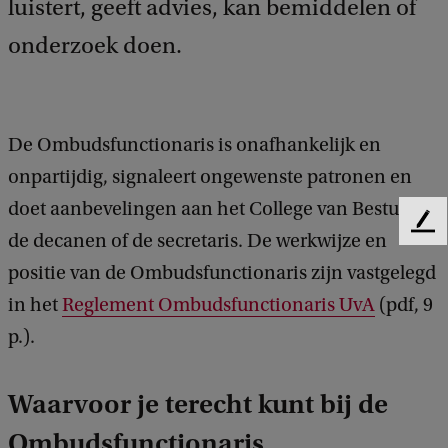
luistert, geeft advies, kan bemiddelen of
onderzoek doen.
De Ombudsfunctionaris is onafhankelijk en
onpartijdig, signaleert ongewenste patronen en
doet aanbevelingen aan het College van Bestuur,
F
de decanen of de secretaris. De werkwijze en
e
positie van de Ombudsfunctionaris zijn vastgelegd
e
d
in het
Reglement Ombudsfunctionaris UvA
(pdf, 9
b
p.).
a
c
k
Waarvoor je terecht kunt bij de
Ombudsfunctionaris