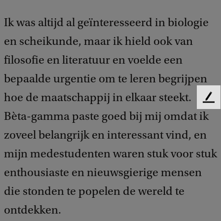
Ik was altijd al geïnteresseerd in biologie
en scheikunde, maar ik hield ook van
filosofie en literatuur en voelde een
bepaalde urgentie om te leren begrijpen
hoe de maatschappij in elkaar steekt.
F
e
Bèta-gamma paste goed bij mij omdat ik
e
zoveel belangrijk en interessant vind, en
d
b
mijn medestudenten waren stuk voor stuk
a
c
enthousiaste en nieuwsgierige mensen
k
die stonden te popelen de wereld te
ontdekken.