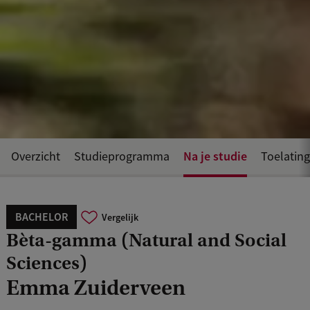
Na je studie
Overzicht
Studieprogramma
Toelating
BACHELOR
Vergelijk
Bèta-gamma (Natural and Social
Sciences)
Emma Zuiderveen