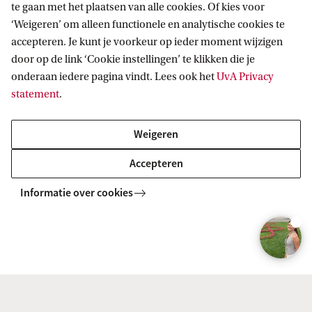
te gaan met het plaatsen van alle cookies. Of kies voor
De kracht van de studie is dan ook juist de
‘Weigeren’ om alleen functionele en analytische cookies te
veelzijdige kennis die je opdoet en het blijven
accepteren. Je kunt je voorkeur op ieder moment wijzigen
voeden van het verlangen meer te willen begrijpen
door op de link ‘Cookie instellingen’ te klikken die je
onderaan iedere pagina vindt. Lees ook het
UvA Privacy
van de wereld om je heen - vanuit verschillende
statement
.
perspectieven.
Weigeren
Accepteren
Iets voor jou?
Informatie over cookies
BACHELOR
Vergelijk