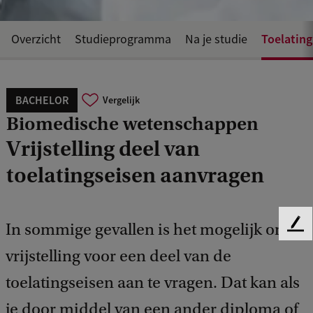
Toelating
Overzicht
Studieprogramma
Na je studie
BACHELOR
Vergelijk
Biomedische wetenschappen
Vrijstelling deel van
toelatingseisen aanvragen
In sommige gevallen is het mogelijk om
F
e
vrijstelling voor een deel van de
e
d
toelatingseisen aan te vragen. Dat kan als
b
je door middel van een ander diploma of
a