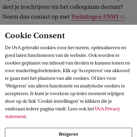
deel je inschrijven via het colloquium doctum?
Neem dan contact op met
Toelatingen FNWI
.
Cookie Consent
Terug naar:
Toelating, selectie en inschrijven
De UvA gebruikt cookies voor het meten, optimaliseren en
goed laten functioneren van de website. Ook worden er
cookies geplaatst om inhoud van derden te kunnen tonen en
voor marketingdoeleinden. Klik op ‘Accepteren’ om akkoord
Andere potentiële bachelors voor
te gaan met het plaatsen van alle cookies. Of kies voor
‘Weigeren’ om alleen functionele en analytische cookies te
jou
accepteren. Je kunt je voorkeur op ieder moment wijzigen
door op de link ‘Cookie instellingen’ te klikken die je
onderaan iedere pagina vindt. Lees ook het
UvA Privacy
BACHELOR
Vergelijk
statement
.
Weigeren