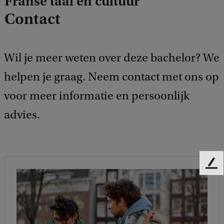
Franse taal en cultuur
Contact
Wil je meer weten over deze bachelor? We
helpen je graag. Neem contact met ons op
voor meer informatie en persoonlijk
advies.
F
e
e
d
b
a