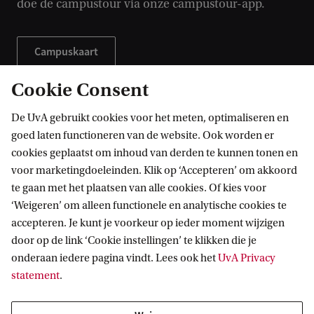
doe de campustour via onze campustour-app.
Campuskaart
Campustour
Cookie Consent
De UvA gebruikt cookies voor het meten, optimaliseren en
goed laten functioneren van de website. Ook worden er
cookies geplaatst om inhoud van derden te kunnen tonen en
Zie ook
voor marketingdoeleinden. Klik op ‘Accepteren’ om akkoord
te gaan met het plaatsen van alle cookies. Of kies voor
‘Weigeren’ om alleen functionele en analytische cookies te
accepteren. Je kunt je voorkeur op ieder moment wijzigen
door op de link ‘Cookie instellingen’ te klikken die je
onderaan iedere pagina vindt. Lees ook het
UvA Privacy
statement
.