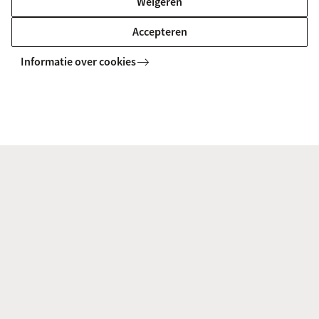
Weigeren
Accepteren
Brochure Franse taal en cultuur
Informatie over cookies
Wil je de informatie over de opleiding rustig doorlezen?
Vraag onze brochure aan en ontvang hem direct in je
inbox.
Vraag brochure aan