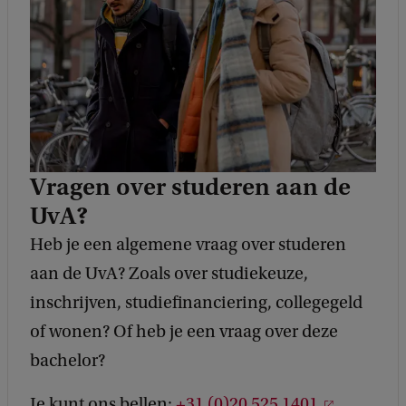
c
k
Vragen over studeren aan de
UvA?
Heb je een algemene vraag over studeren
aan de UvA? Zoals over studiekeuze,
inschrijven, studiefinanciering, collegegeld
of wonen? Of heb je een vraag over deze
bachelor?
Je kunt ons bellen:
+31 (0)20 525 1401