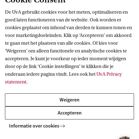
tussen twee studies? Kom dan
De UvA gebruikt cookies voor het meten, optimaliseren en
Proefstuderen.
goed laten functioneren van de website. Ook worden er
cookies geplaatst om inhoud van derden te kunnen tonen en
Meer informatie
voor marketingdoeleinden. Klik op ‘Accepteren’ om akkoord
te gaan met het plaatsen van alle cookies. Of kies voor
‘Weigeren’ om alleen functionele en analytische cookies te
accepteren. Je kunt je voorkeur op ieder moment wijzigen
door op de link ‘Cookie instellingen’ te klikken die je
Proefstuderen: 12 t/m 21 april
APR
onderaan iedere pagina vindt. Lees ook het
UvA Privacy
2027
12
statement
.
Kom naar de UvA en volg een hoorcollege,
practicum of werkgroep bij een studie van
Weigeren
je keuze.
Accepteren
Zoek je nog bevestiging of de
Informatie over cookies
studie van jouw interesse de
juiste keuze is, of twijfel je nog