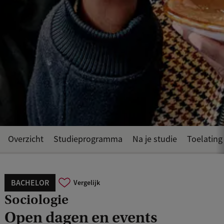
Overzicht
Studieprogramma
Na je studie
Toelating
BACHELOR
Vergelijk
Sociologie
Open dagen en events