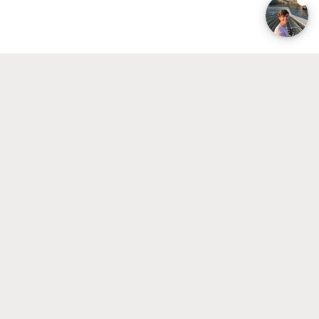
tussen twee studies? Kom dan
Proefstuderen.
Meer informatie
Houd me op de hoogte
In het voor- en najaar kun je online
opleidingssessies bijwonen per studie en/of
proefcolleges volgen. Wil je per e-mail op de
hoogte gehouden worden van nieuws en de
aankomende (live) events? Laat het ons weten via