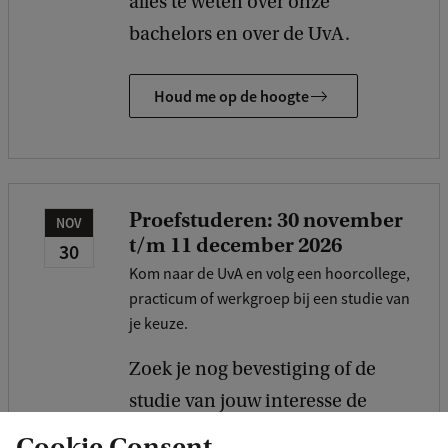
alles te weten over onze
bachelors en over de UvA.
Houd me op de hoogte
Proefstuderen: 30 november
NOV
t/m 11 december 2026
30
Kom naar de UvA en volg een hoorcollege,
practicum of werkgroep bij een studie van
je keuze.
Zoek je nog bevestiging of de
studie van jouw interesse de
juiste keuze is, of twijfel je nog
Cookie Consent