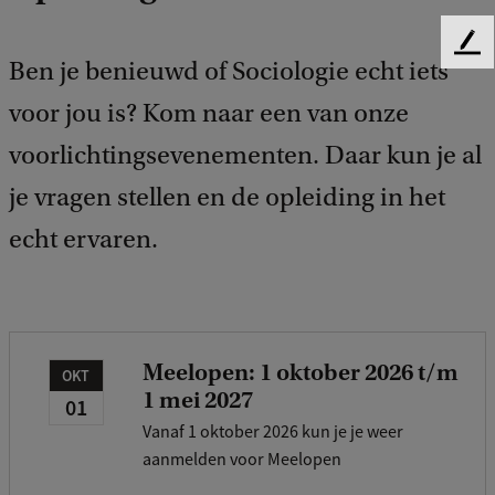
F
Ben je benieuwd of Sociologie echt iets
e
e
voor jou is? Kom naar een van onze
d
b
voorlichtingsevenementen. Daar kun je al
a
je vragen stellen en de opleiding in het
c
k
echt ervaren.
Meelopen: 1 oktober 2026 t/m
OKT
1 mei 2027
01
Vanaf 1 oktober 2026 kun je je weer
aanmelden voor Meelopen