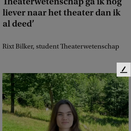
Theaterwetenschap ga ik nog
liever naar het theater dan ik
al deed’
Rixt Bilker, student Theaterwetenschap
F
e
e
d
b
a
c
k