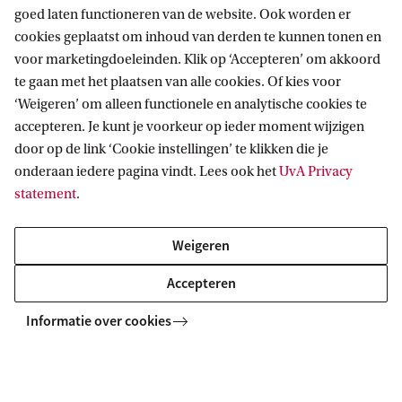
Amsterdam. Ik vond het een fijne toevoeging aan
goed laten functioneren van de website. Ook worden er
cookies geplaatst om inhoud van derden te kunnen tonen en
mijn kennis en praktijkervaring. Terwijl het maken
voor marketingdoeleinden. Klik op ‘Accepteren’ om akkoord
van theater praktisch is, is Theaterwetenschap een
te gaan met het plaatsen van alle cookies. Of kies voor
theoretische studie. Hoewel dat de kracht is van de
‘Weigeren’ om alleen functionele en analytische cookies te
opleiding en van je positie in het werkveld, helpt
accepteren. Je kunt je voorkeur op ieder moment wijzigen
door op de link ‘Cookie instellingen’ te klikken die je
het om tijdens een stage te leren hoe je theorie kan
onderaan iedere pagina vindt. Lees ook het
UvA Privacy
toepassen in de praktijk.’
statement
.
Wat wil je toekomstige studenten meegeven?
Weigeren
'Heel cliché, maar maak gebruik van deze tijd! Het
Accepteren
zijn ontzettend fijne en leuke jaren waarin je
Informatie over cookies
alleen maar meer leert over je interesses. Probeer
zo veel mogelijk naar het theater te gaan en
bezoek ook voorstellingen waarvan je niet zeker