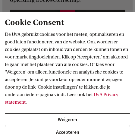
opleiding Boekwetenschap.
a
W
d
Cookie Consent
a
e
t
De UvA gebruikt cookies voor het meten, optimaliseren en
H
goed laten functioneren van de website. Ook worden er
h
e
cookies geplaatst om inhoud van derden te kunnen tonen en
Diploma
o
u
voor marketingdoeleinden. Klik op ‘Accepteren’ om akkoord
u
s
te gaan met het plaatsen van alle cookies. Of kies voor
Boekwetenschap is een programma van de
d
‘Weigeren’ om alleen functionele en analytische cookies te
geaccrediteerde masteropleiding
Erfgoedstudies
.
accepteren. Je kunt je voorkeur op ieder moment wijzigen
t
Na succesvolle afronding van dit programma
door op de link ‘Cookie instellingen’ te klikken die je
d
onderaan iedere pagina vindt. Lees ook het
UvA Privacy
ontvang je een wettelijk erkend masterdiploma
e
statement
.
Erfgoedstudies en de titel Master of Arts (MA).
z
Weigeren
e
Feiten & cijfers
s
Accepteren