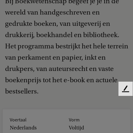
Bij Boekwetenschap begeef je je in de
wereld van handgeschreven en
gedrukte boeken, van uitgeverij en
drukkerij, boekhandel en bibliotheek.
Het programma bestrijkt het hele terrein
van perkament en papier, inkt en
drukpers, van auteursrecht en vaste
boekenprijs tot het e-book en actuele
bestsellers.
F
e
e
d
b
Voertaal
Vorm
a
Nederlands
Voltijd
c