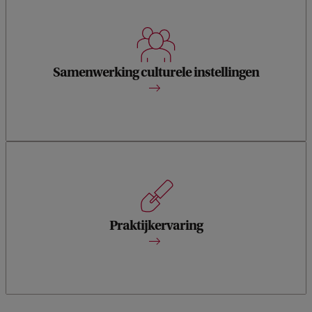
Er is een intensieve samenwerking met de unieke en
bijzondere collecties van het Allard Pierson.
Samenwerking culturele instellingen
Een stage bij bijvoorbeeld een bibliotheek, veilinghuis,
museum of uitgeverij, maar ook gastcolleges en excursies
bieden je ervaring in het werkveld.
Praktijkervaring