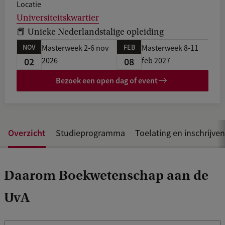
Locatie
k
Universiteitskwartier
📕 Unieke Nederlandstalige opleiding
NOV
FEB
Masterweek 2-6 nov
Masterweek 8-11
02
08
2026
feb 2027
Bezoek een open dag of event
Overzicht
Studieprogramma
Toelating en inschrijven
Daarom Boekwetenschap aan de
UvA