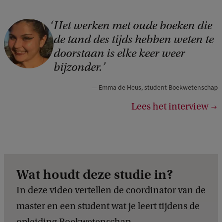
Het werken met oude boeken die
C
de tand des tijds hebben weten te
o
doorstaan is elke keer weer
p
bijzonder.
y
Emma de Heus, student Boekwetenschap
r
i
Lees het interview
g
h
t
:
Wat houdt deze studie in?
E
In deze video vertellen de coordinator van de
m
master en een student wat je leert tijdens de
m