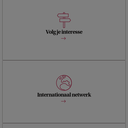
Cultuurgeschiedenis van het boek; Cultureel ondernemen in
het boekenvak; Kinderboeken; Kaarten en atlassen;
Middeleeuwse handschriften of Design & Visual Culture.
Volg je interesse
We werken actief samen met binnen- en buitenlandse
universiteiten en instellingen, zodat je ook verder kunt
kijken.
Internationaal netwerk