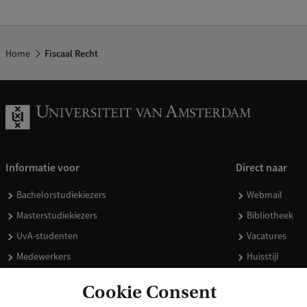
Home
Fiscaal Recht
Informatie voor
Direct naar
Bachelorstudiekiezers
Webmail
Masterstudiekiezers
Bibliotheek
UvA-studenten
Vacatures
Medewerkers
Huisstijl
Journalisten
Doneren
Cookie Consent
Alumni
Merchandise 