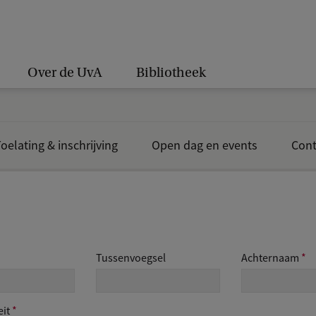
Over de UvA
Bibliotheek
oelating & inschrijving
Open dag en events
Cont