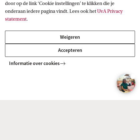
door op de link ‘Cookie instellingen’ te klikken die je
onderaan iedere pagina vindt. Lees ook het
UvA Privacy
statement
.
Weigeren
Wat i
Accepteren
Opleidingsvideo Fiscaal Recht
Econo
Informatie over cookies
Veelgestelde vragen over het
studieprogramma
Wat is de Amsterdam Law Practice?