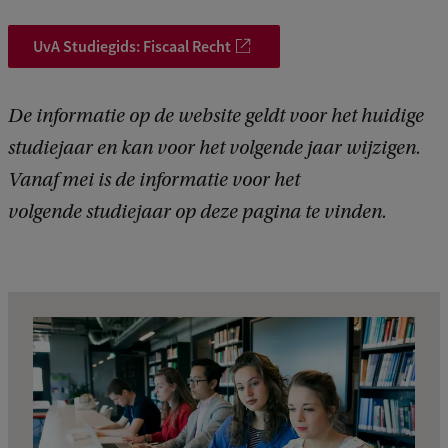
k
k
k
k
k
k
4
5
UvA Studiegids: Fiscaal Recht
1
2
3
4
5
6
De informatie op de website geldt voor het huidige
studiejaar en kan voor het volgende jaar wijzigen.
Vanaf mei is de informatie voor het
volgende studiejaar op deze pagina te vinden.