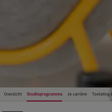
Studieprogramma
Overzicht
Je carrière
Toelating 