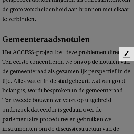
de grote verscheidenheid aan bronnen met elkaar
te verbinden.
Gemeenteraadsnotulen
Het ACCESS-project lost deze problemen direct op.
F
Ten eerste concentreren we ons op de notulen van
e
e
de gemeenteraad als gezamenlijk perspectief in de
d
tijd. Alles wat er in de stad gebeurt, wat van groot
b
belang is, wordt besproken in de gemeenteraad.
a
c
Ten tweede bouwen we voort op uitgebreid
k
onderzoek dat eerder is gedaan over de
parlementaire procedures en gebruiken we
instrumenten om de discussiestructuur van de