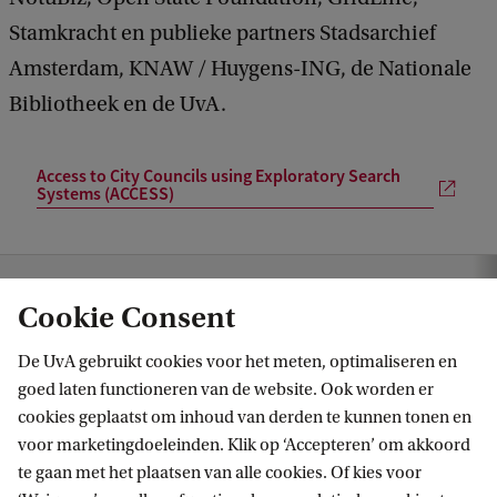
Stamkracht en publieke partners Stadsarchief
Amsterdam, KNAW / Huygens-ING, de Nationale
Bibliotheek en de UvA.
Access to City Councils using Exploratory Search
Systems (ACCESS)
…
Actueel
Project ACCESS ontvangt NWO-subsidie
Cookie Consent
De UvA gebruikt cookies voor het meten, optimaliseren en
goed laten functioneren van de website. Ook worden er
cookies geplaatst om inhoud van derden te kunnen tonen en
voor marketingdoeleinden. Klik op ‘Accepteren’ om akkoord
te gaan met het plaatsen van alle cookies. Of kies voor