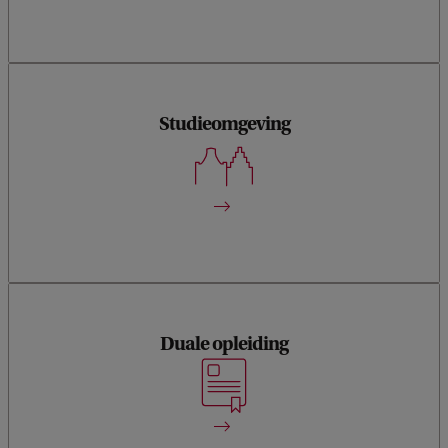
Studieomgeving
Amsterdam, waar belangrijke uitgeverijen gevestigd zijn
Duale opleiding
Uniek in Nederland