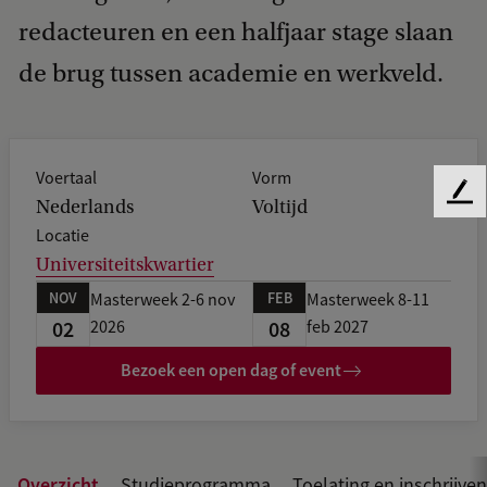
redacteuren en een halfjaar stage slaan
de brug tussen academie en werkveld.
Voertaal
Vorm
F
Nederlands
Voltijd
e
Locatie
e
Universiteitskwartier
d
NOV
FEB
b
Masterweek 2-6 nov
Masterweek 8-11
a
02
08
2026
feb 2027
c
Bezoek een open dag of event
k
Overzicht
Studieprogramma
Toelating en inschrijven