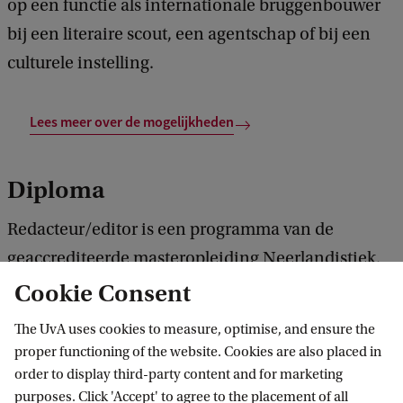
op een functie als internationale bruggenbouwer
bij een literaire scout, een agentschap of bij een
culturele instelling.
Lees meer over de mogelijkheden
Diploma
Redacteur/editor is een programma van de
geaccrediteerde masteropleiding Neerlandistiek.
Na succesvolle afronding van dit programma
Cookie Consent
ontvang je een wettelijk erkend masterdiploma
The UvA uses cookies to measure, optimise, and ensure the
Neerlandistiek en de titel Master of Arts (MA).
proper functioning of the website. Cookies are also placed in
order to display third-party content and for marketing
purposes. Click 'Accept' to agree to the placement of all