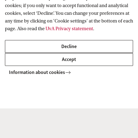
cookies; if you only want to accept functional and analytical
cookies, select ‘Decline’. You can change your preferences at
any time by clicking on 'Cookie settings' at the bottom of each
page. Also read the
UvA Privacy statement
.
Decline
Accept
Information about cookies
Studenten Redacteur/editor
publiceren boek ‘Archipel in
inkt’
In dit boek onderzoeken studenten van de
master Redacteur/editor hoe schrijvers hun